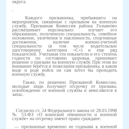
округа.
.
Каждого призывника, прибывшего на
мероприятия, связанные с призывом на военную
службу, Призывная Комиссия района Гольяново
рассматривает персонально: изучает его
образование, полученную специальность, семейное
положение, увлечения и наклонности, спортивные
достижения, наличие военно-учетной
специальности (в том числе водительское
удостоверение категории «С») и еще ряд
показателей. Учитывая эти показатели и его степень
годности по состоянию здоровья, принимает
решение о призыве на военную службу. При этом во
внимание берётся и пожелания призывника, в каком
виде и роде войск он сам хотел бы проходить
военную службу.
Также, по решению Призывной Комиссии,
молодые люди получают отсрочку от призыва,
освобождение от военной службы и зачисляются в
запас.
Согласно ст. 24 Федерального закона от 28.03.1998
№ 53-ФЗ «О воинской обязанности и военной
службе» на отсрочку имеют право граждане:
— признанные временно не годными к военной