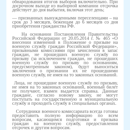
обнародования итогов выборов включительно. При
досрочном выходе из выборной компании отсрочка
действует до дня выбытия, включая этот день;
— признанных вынужденными переселенцами – на
срок до 3 месяцев, беженцам до 6 месяцев со дня
приобретения гражданства РФ.
На основании Постановления Правительства
Российской Федерации от 20.05.2014 г. № 465 «О
внесении изменений в Положение о призыве на
военную службу граждан Российской Федерации»,
призывными комиссиями при зачислении в запас
граждан, не прошедших военную службу по
призыву (за исключением граждан, не прошедших
военную службу по призыву по основаниям,
предусмотренным законом), будут выноситься
заключения о признании их не прошедшими
военную службу, не имея на то законных оснований.
Лица, не прошедшие военную службу по призыву,
не имея на то законных оснований, военный билет
не получают, взамен выдается справка. Данные
граждане, согласно новому закону, не могут
поступать на государственную и муниципальную
службу и проходить службу в специальных органах.
Сотрудники военного комиссариата всегда готовы
предоставить полную информацию по всем
вопросам, касающимся подготовки и призыва
граждан на военную службу, предоставления
отсрочек и другим вопросам.