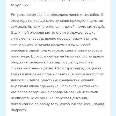
верующих.
Ритуальное омовение проходило чинно и спокойно. В
этом году на Крещенские купания приходили целыми
семьями, было много женщин, детей, пожилых людей.
В длинной очереди кто-то стоял в одежде, решив
снять ее непосредственно перед спуском в купель,
кто-то с самого начала разделся и ждал своей
очередь в одной только куртке, халате или махровом
полотенце. В любом случае не было тех, кто за время
ожидания передумал, замерз и ушел домой, не
считая нескольких детей. Свой страх перед ледяной
водой и шок от ее острых объятий, а потом восторг от
легкости и тепла, участники крещенских купаний
выражали очень сдержанно. Гольяновцы отмечали,
что после совершения обряда омовения испытали
неописуемые ощущения: перехват дыхания,
покалывание по всему телу, духовная свежесть, заряд
бодрости.