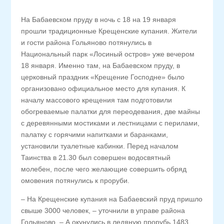
На Бабаевском пруду в ночь с 18 на 19 января
прошли традиционные Крещенские купания. Жители
и гости района Гольяново потянулись в
Национальный парк «Лосиный остров» уже вечером
18 января. Именно там, на Бабаевском пруду, в
церковный праздник «Крещение Господне» было
организовано официальное место для купания. К
началу массового крещения там подготовили
обогреваемые палатки для переодевания, две майны
с деревянными мостиками и лестницами с перилами,
палатку с горячими напитками и баранками,
установили туалетные кабинки. Перед началом
Таинства в 21.30 был совершен водосвятный
молебен, после чего желающие совершить обряд
омовения потянулись к проруби.
– На Крещенские купания на Бабаевский пруд пришло
свыше 3000 человек, – уточнили в управе района
Гольяново. – А окунулись в ледяную прорубь 1483