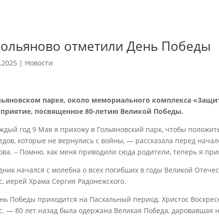
Гольяново отметили День Победы
.2025
|
Новости
льяновском парке, около мемориального комплекса «Защи
приятие, посвященное 80-летию Великой Победы.
ждый год 9 Мая я прихожу в Гольяновский парк, чтобы положить
едов, которые не вернулись с войны, — рассказала перед нача
ова. – Помню, как меня приводили сюда родители, теперь я при
дник начался с молебна о всех погибших в годы Великой Отече
с, иерей Храма Сергия Радонежского.
нь Победы приходится на Пасхальный период. Христос Воскресе
с. — 80 лет назад была одержана Великая Победа, даровавшая 