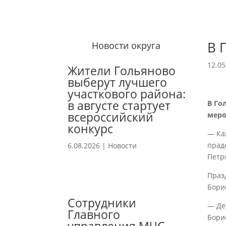
В 
Новости округа
12.05
Жители Гольяново
выберут лучшего
участкового района:
в августе стартует
В Го
всероссийский
меро
конкурс
— Ка
прад
6.08.2026
|
Новости
Петр
Праз
Бори
Сотрудники
— Де
Главного
Бори