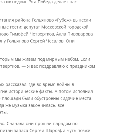
а их подвиг. Эта Победа делает нас
питания района Гольяново «Рубеж» вынесли
ые гости: депутат Московской городской
ново Тимофей Четвертков, Алла Пивоварова
ону Гольяново Сергей Чесалов. Они
которым мы живем под мирным небом. Если
етвертков. — Я вас поздравляю с праздником
 рассказал, где во время войны в
угие исторические факты. А потом исполнил
ре площади были обустроены сидячие места,
да же музыка закончилась, все
еты.
во. Сначала они прошли парадом по
итан запаса Сергей Шаров), а чуть позже