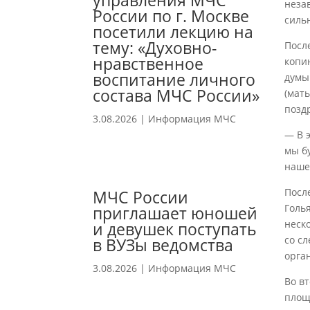
управления МЧС
неза
России по г. Москве
силь
посетили лекцию на
тему: «Духовно-
Посл
нравственное
копи
воспитание личного
думы
состава МЧС России»
(мат
позд
3.08.2026
|
Информация МЧС
— В 
мы б
наше
Посл
МЧС России
Голь
приглашает юношей
неск
и девушек поступать
со сл
в ВУЗы ведомства
орга
3.08.2026
|
Информация МЧС
Во в
площ