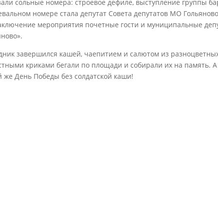
зали сольные номера: строевое дефиле, выступление группы ба
евальном номере стала депутат Совета депутатов МО Гольяново
заключение мероприятия почетные гости и муниципальные депу
яново».
дник завершился кашей, чаепитием и салютом из разноцветных
стными криками бегали по площади и собирали их на память. А
й же День Победы без солдатской каши!