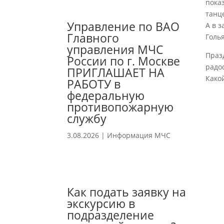
пока
танц
Управление по ВАО
А в 
Главного
Голь
управления МЧС
Праз
России по г. Москве
радо
ПРИГЛАШАЕТ НА
Како
РАБОТУ в
федеральную
противопожарную
службу
3.08.2026
|
Информация МЧС
Как подать заявку на
экскурсию в
подразделение