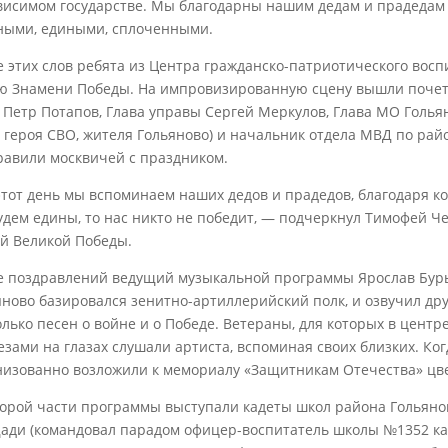
висимом государстве. Мы благодарны нашим дедам и прадедам з
ными, едиными, сплоченными.
е этих слов ребята из Центра гражданско-патриотического вос
ю Знамени Победы. На импровизированную сцену вышли почетн
 Петр Потапов, Глава управы Сергей Меркулов, Глава МО Голья
ь героя СВО, жителя Гольяново) и начальник отдела МВД по рай
равили москвичей с праздником.
этот день мы вспоминаем наших дедов и прадедов, благодаря 
удем едины, то нас никто не победит, — подчеркнул Тимофей Ч
й Великой Победы.
е поздравлений ведущий музыкальной программы Ярослав Бурых
яново базировался зенитно-артиллерийский полк, и озвучил др
олько песен о войне и о Победе. Ветераны, для которых в цент
езами на глазах слушали артиста, вспоминая своих близких. Ког
низованно возложили к мемориалу «Защитникам Отечества» цв
торой части программы выступали кадеты школ района Гольяно
ади (командовал парадом офицер-воспитатель школы №1352 кап