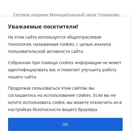
Сетевое издание Муниципальный округ Гольяново
в городе Москве 0+
Уважаемые посетители!
Об использовании информации сайта.
© 2024 Все права защищены.
На этом сайте используется общеотраслевая
технология, называемая
cookies
, с целью анализа

пользовательской активности сайта.
Собранная при помощи
cookies
информация не может
идентифицировать вас и помогает улучшить работу
нашего сайта.

Продолжая пользоваться этим сайтом, вы
соглашаетесь на использование
cookies
. Если вы не
хотите использовать
cookie
, вы можете отключить их в
настройках безопасности вашего браузера.
ОК