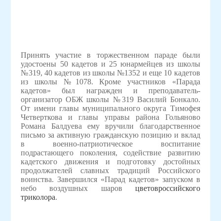
Принять участие в торжественном параде были
удостоены 50 кадетов и 25 юнармейцев из школы
№319, 40 кадетов из школы №1352 и еще 10 кадетов
из школы №1078. Кроме участников «Парада
кадетов» был награжден и преподаватель-
организатор ОБЖ школы №319 Василий Бонкало.
От имени главы муниципального округа Тимофея
Четверткова и главы управы района Гольяново
Романа Балдуева ему вручили благодарственное
письмо за активную гражданскую позицию и вклад
в военно-патриотическое воспитание
подрастающего поколения, содействие развитию
кадетского движения и подготовку достойных
продолжателей славных традиций Российского
воинства. Завершился «Парад кадетов» запуском в
небо воздушных шаров
цветов
российского
триколора
.