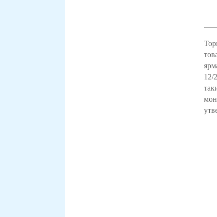
Тор
тов
ярм
12/
так
мон
утв