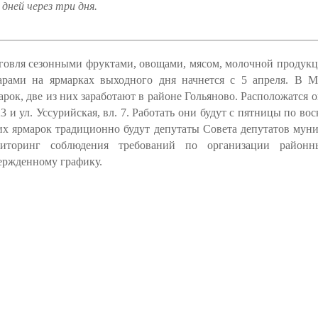
дней через три дня.
говля сезонными фруктами, овощами, мясом, молочной продукц
арами на ярмарках выходного дня начнется с 5 апреля. В М
арок, две из них заработают в районе Гольяново. Расположатся он
23 и ул. Уссурийская, вл. 7
. Работать они будут с пятницы по вос
их ярмарок традиционно будут депутаты Совета депутатов мун
иторинг соблюдения требований по организации район
ержденному графику.