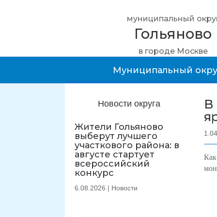
муниципальный окру
Гольяново
в городе Москве
Муниципальный окру
В
Новости округа
я
Жители Гольяново
1.0
выберут лучшего
участкового района: в
августе стартует
Как
всероссийский
мон
конкурс
6.08.2026
|
Новости