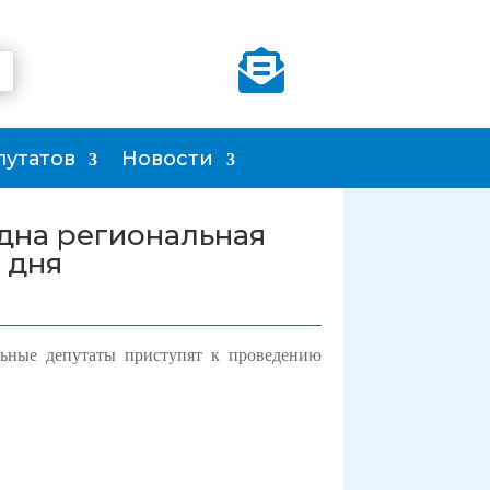

путатов
Новости
одна региональная
 дня
льные депутаты приступят к проведению