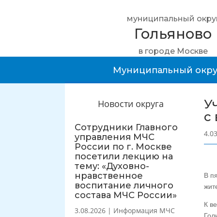
муниципальный окру
Гольяново
в городе Москве
Муниципальный окру
У
Новости округа
с
Сотрудники Главного
4.0
управления МЧС
России по г. Москве
посетили лекцию на
тему: «Духовно-
нравственное
В п
воспитание личного
жит
состава МЧС России»
К в
3.08.2026
|
Информация МЧС
Гол