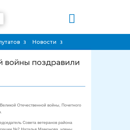

путатов
Новости
й войны поздравили
 Великой Отечественной войны, Почетного
.
едседатель Совета ветеранов района
низации №2 Наталья Мамонова, члены