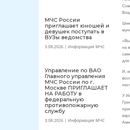
Сов
Вла
МЧС России
Шек
приглашает юношей и
мун
девушек поступать в
ВУЗы ведомства
«Вы
3.08.2026
|
Информация МЧС
на 
сам
для
Управление по ВАО
И, 
Главного управления
вос
МЧС России по г.
нас
Москве ПРИГЛАШАЕТ
НА РАБОТУ в
У И
федеральную
Гри
противопожарную
при
службу
взр
3.08.2026
|
Информация МЧС
Ази