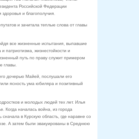
резидента Российской Федерации
 здоровья и благополучия.
утатов и зачитала теплые слова от главы
ойдя все жизненные испытания, выпавшие
 и патриотизма, жизнестойкости и
жизненный путь по праву служит примером
е главы.
 его дочерью Майей, послушали его
тили ясность ума юбиляра и позитивный
одростков и молодых людей тех лет. Илья
. Когда началась война, из города
сначала в Курскую область, где наравне со
озе. А затем были эвакуированы в Среднюю