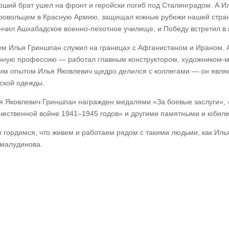
рший брат ушел на фронт и геройски погиб под Сталинградом. А Ил
ровольцем в Красную Армию, защищал южные рубежи нашей страны
нчил Ашхабадское военно-пехотное училище, и Победу встретил в 
ем Илья Гриншпан служил на границах с Афганистаном и Ираном. 
нную профессию — работал главным конструктором, художником-
им опытом Илья Яковлевич щедро делился с коллегами — он являе
ской одежды.
я Яковлевич Гриншпан награжден медалями «За боевые заслуги», 
чественной войне 1941–1945 годов» и другими памятными и юбил
 гордимся, что живем и работаем рядом с такими людьми, как Иль
малудинова.