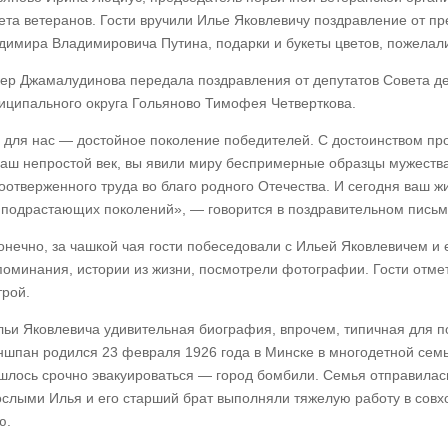
ета ветеранов. Гости вручили Илье Яковлевичу поздравление от п
димира Владимировича Путина, подарки и букеты цветов, пожелали
ер Джамалудинова передала поздравления от депутатов Совета деп
иципального округа Гольяново Тимофея Четверткова.
 для нас — достойное поколение победителей. С достоинством пр
ваш непростой век, вы явили миру беспримерные образцы мужества
оотверженного труда во благо родного Отечества. И сегодня ваш 
 подрастающих поколений», — говорится в поздравительном письм
конечно, за чашкой чая гости побеседовали с Ильей Яковлевичем и
поминания, истории из жизни, посмотрели фотографии. Гости отме
трой.
льи Яковлевича удивительная биография, впрочем, типичная для п
ншпан родился 23 февраля 1926 года в Минске в многодетной семье
шлось срочно эвакуироваться — город бомбили. Семья отправилась 
ослыми Илья и его старший брат выполняли тяжелую работу в совх
ю.