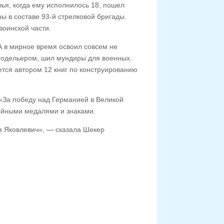
ья, когда ему исполнилось 18, пошел
 в составе 93-й стрелковой бригады.
воинской части.
А в мирное время освоил совсем не
модельером, шил мундиры для военных.
тся автором 12 книг по конструированию
«За победу над Германией в Великой
ейными медалями и знаками.
я Яковлевич», — сказала Шекер