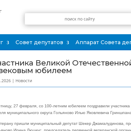
г
г
Совет депутатов
Аппарат Совета де
частника Великой Отечественно
 вековым юбилеем
3.2026
|
Новости
ятницу, 27 февраля, со 100-летним юбилеем поздравили участника
еля муниципального округа Гольяново Илью Яковлевича Гриншпана
етерану пришли муниципальный депутат Шекер Джамалудинова, пр
ьяново Ирина Люциус, председатель первичной ветеранской орга