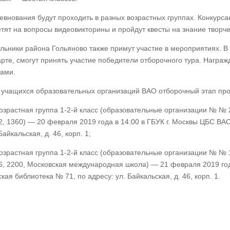
евнования будут проходить в разных возрастных группах. Конкурса
етят на вопросы видеовикторины и пройдут квесты на знание творч
льники района Гольяново также примут участие в мероприятиях. В 
арте, смогут принять участие победители отборочного тура. Награ
гами.
 учащихся образовательных организаций ВАО отборочный этап про
озрастная группа 1-2-й класс (образовательные организации № № 21,
2, 1360) — 20 февраля 2019 года в 14:00 в ГБУК г. Москвы ЦБС ВАО
Байкальская, д. 46, корп. 1;
озрастная группа 1-2-й класс (образовательные организации № № 13
6, 2200, Московская международная школа) — 21 февраля 2019 год
кая библиотека № 71, по адресу: ул. Байкальская, д. 46, корп. 1.