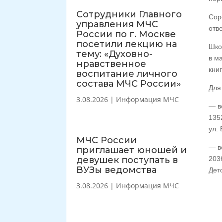
Сотрудники Главного
Сор
управления МЧС
отв
России по г. Москве
посетили лекцию на
Шко
тему: «Духовно-
в м
нравственное
кни
воспитание личного
состава МЧС России»
Для
3.08.2026
|
Информация МЧС
— в
135
ул. 
МЧС России
— в
приглашает юношей и
девушек поступать в
203
ВУЗы ведомства
Детс
3.08.2026
|
Информация МЧС