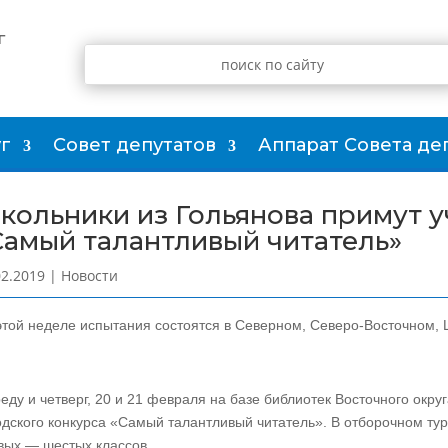
г
г
Совет депутатов
Аппарат Совета де
кольники из Гольянова примут у
Самый талантливый читатель»
02.2019
|
Новости
этой неделе испытания состоятся в Северном, Северо-Восточном,
реду и четверг, 20 и 21 февраля на базе библиотек Восточного окр
одского конкурса «Самый талантливый читатель». В отборочном тур
вых — шестых классов.