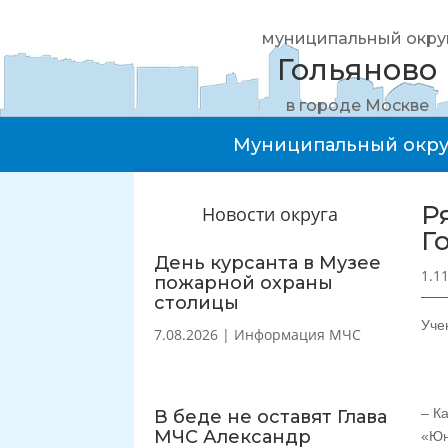
муниципальный окру
Гольяново
в городе Москве
Муниципальный окру
Р
Новости округа
Г
День курсанта в Музее
1.1
пожарной охраны
столицы
Уче
7.08.2026
|
Информация МЧС
– К
В беде не оставят Глава
МЧС Александр
«Юн