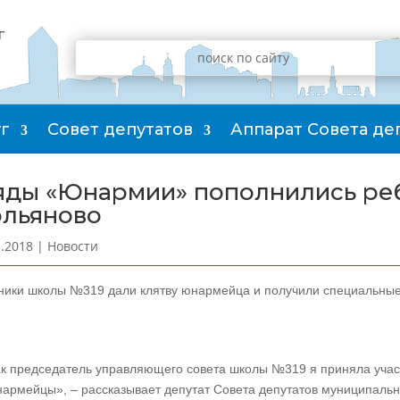
г
г
Совет депутатов
Аппарат Совета де
яды «Юнармии» пополнились реб
ольяново
1.2018
|
Новости
ники школы №319 дали клятву юнармейца и получили специальные
ак председатель управляющего совета школы №319 я приняла учас
армейцы», – рассказывает депутат Совета депутатов муниципальн