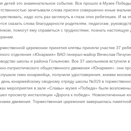
ля детей это знаменательное событие. Все прошло в Музее Победы 
етственностью зачитывали слова присяги совершенно юные мальчиш
чувствовать, надо хоть раз заглянуть в глаза этих ребятишек. И за
ется сказать слова благодарности родителям, педагогам, руководст
ёнком, помогут ему справиться с трудностями, познать настоящую 
еранам.
оржественной церемонии принятия клятвы приняли участие 37 ребя
тного отделения «Юнармия» ВАО генерал-майор Вячеслав Печугин
оводство школы и района Гольяново. Все 37 школьников вступили 
нно-патриотического общественного движения «Юнармия»: они про
слушали гимн юнармейца, получили удостоверения, книжки московс
т день юнармейскому сводному отряду школы №319 в торжественн
ках мероприятия в зале «Славы» музея «Победа» были возложены 
шел просмотр инсталляции «Дорога к победе». Новоиспеченные ю
ачами движения. Торжественная церемония завершилась памятной