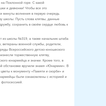
на Поклонной горе. С какой
ки и девчонки! Чтобы все это
 эти минуты волнения в первую очередь
ву школы. Пусть слова клятвы, данные
дружбу, сохранить в своём сердце любовь к
т из школы №319, а также начальник штаба
, ветераны военной службы, родители,
в ряды Всероссийского детско-юношеского
изнесли торжественную клятву,
кого юнармейца и значки. Кроме того, в
ой обстановке вручили знамя «Юнармии». В
цветы к монументу «Памяти и скорби» и
нармейцы были ознакомлены с историей и
 фотосессией.