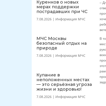
Куренков о новых
– Д
мерах поддержки
отв
пострадавших при ЧС
про
7.08.2026
|
Информация МЧС
хоч
реб
вет
МЧС Москвы
В т
безопасный отдых на
мес
природе
рук
вое
7.08.2026
|
Информация МЧС
про
это
рам
Купание в
про
неположенных местах
зад
— это серьёзная угроза
жизни и здоровью!
7.08.2026
|
Информация МЧС