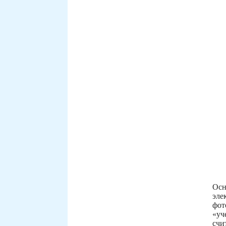
Осн
эле
фот
«уч
счи