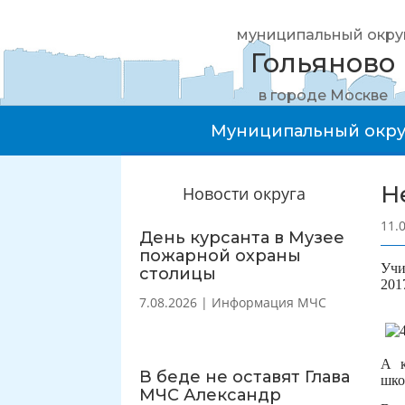
муниципальный окру
Гольяново
в городе Москве
Муниципальный окру
Н
Новости округа
11.
День курсанта в Музее
пожарной охраны
Учи
столицы
201
7.08.2026
|
Информация МЧС
А к
В беде не оставят Глава
шко
МЧС Александр