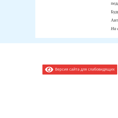
пед
Буд
Авт
На 
Версия сайта для слабовидящих