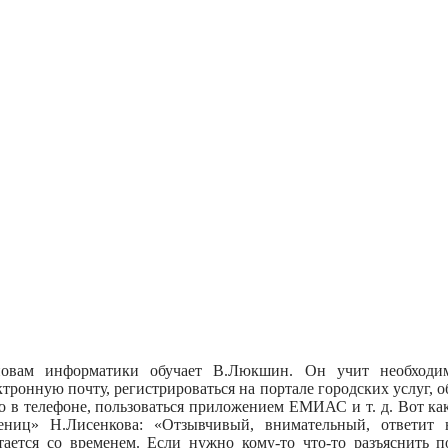
овам информатики обучает В.Люкшин. Он учит необходим
ктронную почту, регистрироваться на портале городских услуг, 
о в телефоне, пользоваться приложением ЕМИАС и т. д. Вот как
ениц» Н.Лисенкова: «Отзывчивый, внимательный, ответит
тается со временем. Если нужно кому-то что-то разъяснить п