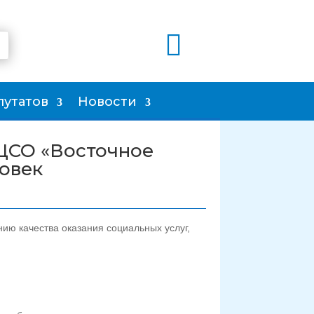

путатов
Новости
ТЦСО «Восточное
овек
ию качества оказания социальных услуг,