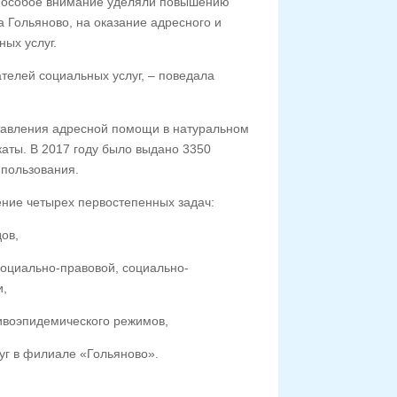
 особое внимание уделяли повышению
 Гольяново, на оказание адресного и
ых услуг.
телей социальных услуг, – поведала
тавления адресной помощи в натуральном
аты. В 2017 году было выдано 3350
 пользования.
ние четырех первостепенных задач:
ов,
оциально-правовой, социально-
и,
ивоэпидемического режимов,
уг в филиале «Гольяново».