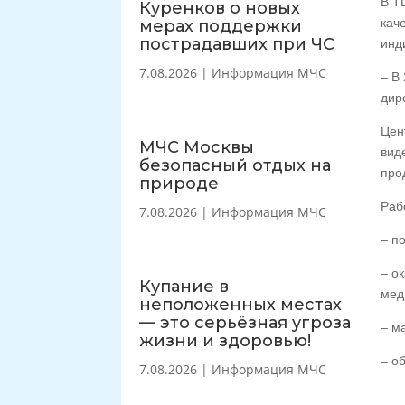
В Т
Куренков о новых
кач
мерах поддержки
пострадавших при ЧС
инд
7.08.2026
|
Информация МЧС
– В
дир
Цен
МЧС Москвы
вид
безопасный отдых на
про
природе
Раб
7.08.2026
|
Информация МЧС
– п
– о
Купание в
мед
неположенных местах
— это серьёзная угроза
– м
жизни и здоровью!
– о
7.08.2026
|
Информация МЧС