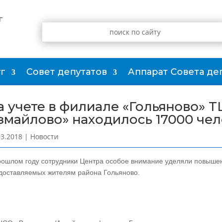
г
г
Совет депутатов
Аппарат Совета де
а учете в филиале «Гольяново» 
змайлово» находилось 17000 чел
03.2018
|
Новости
рошлом году сотрудники Центра особое внимание уделяли повышен
доставляемых жителям района Гольяново.