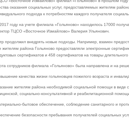
ЦСО «Восточное Измайлово» филиал «Гольяново» в прошлом году
ества оказания социальных услуг, предоставляемых жителям района
ивидуального подхода к потребностям каждого получателя социальн
 2017 году на учете филиала «Гольяново» находилось 17000 получа
ектор ТЦСО «Восточное Измайлово» Валерия Ульянович.
тр продолжил внедрять новые подходы. Например, взамен предос
е жителям района Гольяново предоставляли электронные сертифик
дуктовых сертификатов и 458 сертификатов на товары длительного
ота сотрудников филиала «Гольяново» была направлена и на реше
овышение качества жизни гольяновцев пожилого возраста и инвалид
казание жителям района необходимой социальной помощи в виде с
ицинской, социально-консультативной и реабилитационной помощ
атериально-бытовое обеспечение, соблюдение санитарного и прот
беспечение безопасности пребывания получателей социальных усл