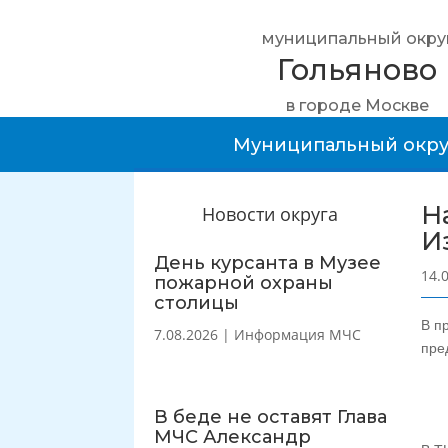
муниципальный окру
Гольяново
в городе Москве
Муниципальный окру
Н
Новости округа
И
День курсанта в Музее
14.
пожарной охраны
столицы
В п
7.08.2026
|
Информация МЧС
пре
В беде не оставят Глава
МЧС Александр