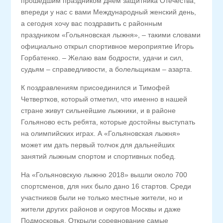
прошедшим праздником Днем защитника Отечества,
впереди у нас с вами Международный женский день,
а сегодня хочу вас поздравить с районным
праздником «Гольяновская лыжня», – такими словами
официально открыл спортивное мероприятие Игорь
Горбатенко. – Желаю вам бодрости, удачи и сил,
судьям – справедливости, а болельщикам – азарта.
К поздравлениям присоединился и Тимофей
Четвертков, который отметил, что именно в нашей
стране живут сильнейшие лыжники, и в районе
Гольяново есть ребята, которые достойны выступать
на олимпийских играх. А «Гольяновская лыжня»
может им дать первый толчок для дальнейших
занятий лыжным спортом и спортивных побед.
На «Гольяновскую лыжню 2018» вышли около 700
спортсменов, для них было дано 16 стартов. Среди
участников были не только местные жители, но и
жители других районов и округов Москвы и даже
Подмосковья. Открыли соревнование самые