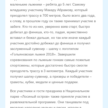
маленькие лыжники – ребята до 5 лет. Самому
младшему участнику Макару Абрамову, который
преодолел трассу в 700 метров, было всего два года,
к слову, в прошлом году он также принимал участие в
забеге. Кто-то из них, уверенно взяв старт, быстро
добегал до финиша, кто-то, падая, мужественно
вставал и бежал дальше, но так или иначе каждый
участник достойно добежал до финиша и получил
заслуженный сувенир – шапку с логотипом
«Гольяновская лыжня 2018». Завершили
соревнования по лыжным гонкам самые пожилые
спортсмены, которые достаточно быстро смогли
преодолеть трассу в 3 километра. Каждый участник
получил шапку-сувенир, а призеры и победители –
грамоты, кубки, медали и ценные подарки.
Все участники и гости праздника в Национальном
парке «Лосиный остров» также приняли участие в
развлекательной программе. Они танцевали под
веселую народную музыку и песни, играли в