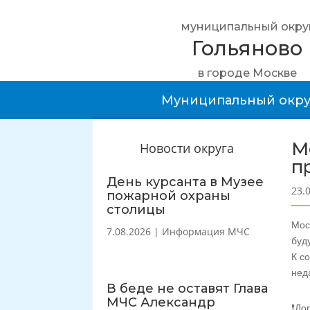
муниципальный окру
Гольяново
в городе Москве
Муниципальный окру
М
Новости округа
п
День курсанта в Музее
23.
пожарной охраны
столицы
Мос
7.08.2026
|
Информация МЧС
буд
К с
нед
В беде не оставят Глава
МЧС Александр
❗До