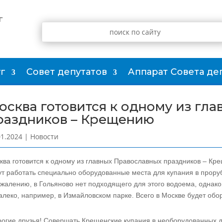
г
г
Совет депутатов
Аппарат Совета де
осква готовится к одному из гл
раздников – Крещению
01.2024
|
Новости
ква готовится к одному из главных Православных праздников – Кре
ут работать специально оборудованные места для купания в прору
ожалению, в Гольяново нет подходящего для этого водоема, однак
алеко, например, в Измайловском парке. Всего в Москве будет обо
рогие друзья! Совершать Крещенские купания в необорудованных дл