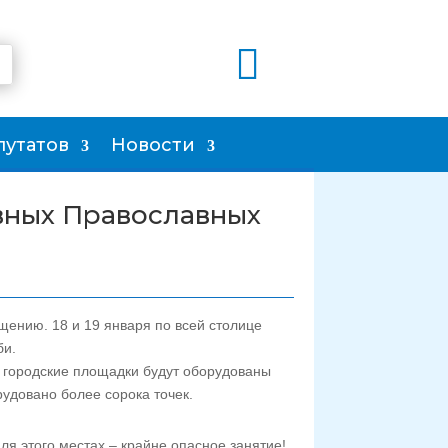

путатов
Новости
авных Православных
щению. 18 и 19 января по всей столице
би.
о городские площадки будут оборудованы
рудовано более сорока точек.
я этого местах – крайне опасное занятие!