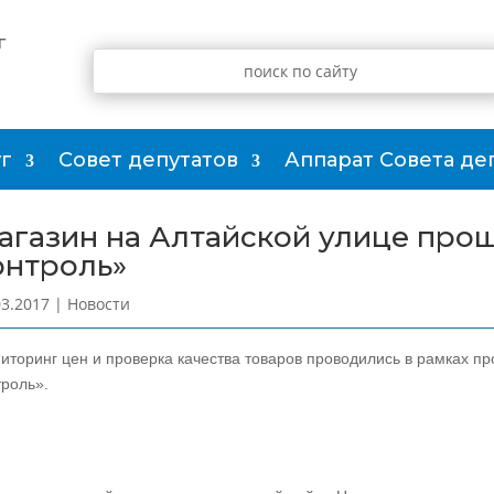
г
г
Совет депутатов
Аппарат Совета де
агазин на Алтайской улице про
онтроль»
03.2017
|
Новости
иторинг цен и проверка качества товаров проводились в рамках 
троль».