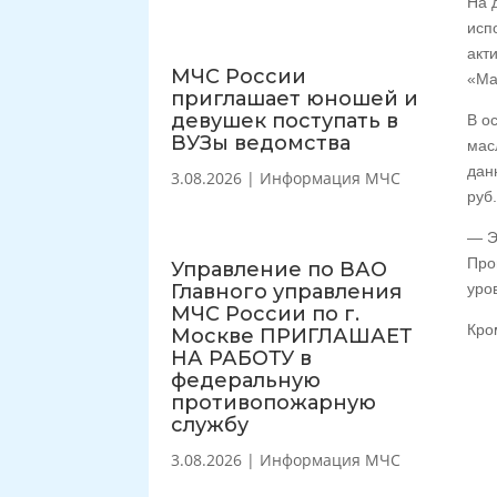
На 
исп
акт
МЧС России
«Маг
приглашает юношей и
девушек поступать в
В о
ВУЗы ведомства
мас
дан
3.08.2026
|
Информация МЧС
руб.
— Э
Про
Управление по ВАО
Главного управления
уро
МЧС России по г.
Кро
Москве ПРИГЛАШАЕТ
НА РАБОТУ в
федеральную
противопожарную
службу
3.08.2026
|
Информация МЧС