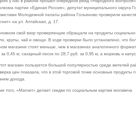
днях у нас в районе прошел очередной рейд «Народного контроля».
олкома партии «Единая Россия», депутат муниципального округа Г
ивистами Молодежной палаты района Гольяново проверили качество
нит» на ул. Алтайская, д. 17.
сновном свой взор проверяющие обращали на продукты социально
ло, крупы, чай и овощи. В ходе проверки было установлено, что б
ном магазине стоят меньше, чем в магазинах аналогичного форма
 за 0,45 кг, сахарный песок по 28,7 руб. за 0,95 кг, а морковь и капус
тот магазин пользуется большой популярностью среди жителей ра
верка цен показала, что в этой торговой точке основные продукты 
внем дохода.
ме того, «Магнит» делает скидки по социальным картам москвича.