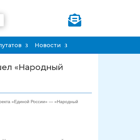

путатов
Новости
шел «Народный
проекта «Единой России» — «Народный