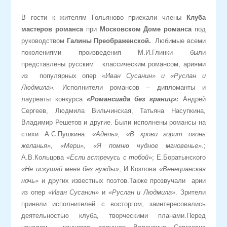
В гости к жителям Гольяново приехали члены
Клуба
мастеров романса
при
Московском Доме романса
под
руководством
Галины Преображенской.
Любимые всеми
поколениями произведения М.И.Глинки были
представлены русским классическим романсом, ариями
из популярных опер
«Иван Сусанин» и «Руслан и
Людмила».
Исполнители романсов – дипломанты и
лауреаты конкурса
«Романсиада без границ»:
Андрей
Сергеев, Людмила Вильчинская, Татьяна Насупкина,
Владимир Решетов и другие. Были исполнены романсы на
стихи А.С.Пушкина:
«Адель», «В крови горит огонь
желанья», «Мери», «Я помню чудное мгновенье»
.;
А.В.Кольцова
«Если встречусь с тобой
»; Е.Боратынского
«Не искушай меня без нужды»
; И Козлова
«Венецианская
ночь»
и других известных поэтов.Также прозвучали арии
из опер
«Иван Сусанин»
и
«Руслан и Людмила»
. Зрители
приняли исполнителей с восторгом, заинтересовались
деятельностью клуба, творческими планами.Перед