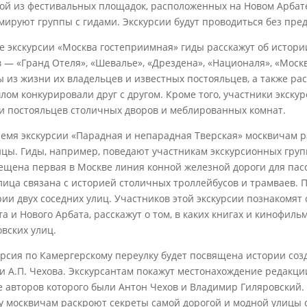
ной из фестивальных площадок, расположенных на Новом Арбате
мируют группы с гидами. Экскурсии будут проводиться без пре
де экскурсии «Москва гостеприимная» гиды расскажут об истори
в — «Гранд Отеля», «Шевалье», «Дрездена», «Националя», «Мос
ы из жизни их владельцев и известных постояльцев, а также рас
лом конкурировали друг с другом. Кроме того, участники экску
и постояльцев столичных дворов и меблированных комнат.
ремя экскурсии «Парадная и непарадная Тверская» москвичам р
ицы. Гиды, например, поведают участникам экскурсионных групп
ещена первая в Москве линия конной железной дороги для пасса
улица связана с историей столичных троллейбусов и трамваев.
рии двух соседних улиц. Участников этой экскурсии познакомят
та и Нового Арбата, расскажут о том, в каких книгах и кинофил
овских улиц.
урсия по Камергерскому переулку будет посвящена истории соз
и А.П. Чехова. Экскурсантам покажут местонахождение редакци
е авторов которого были Антон Чехов и Владимир Гиляровский.
у москвичам раскроют секреты самой дорогой и модной улицы с