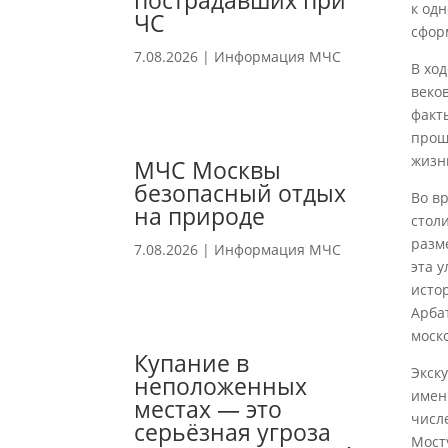
пострадавших при
к од
ЧС
сфор
7.08.2026
|
Информация МЧС
В хо
веко
факт
прош
жизн
МЧС Москвы
безопасный отдых
Во в
на природе
стол
разм
7.08.2026
|
Информация МЧС
эта 
исто
Арба
моск
Купание в
Экск
неположенных
имен
местах — это
числ
серьёзная угроза
Мост