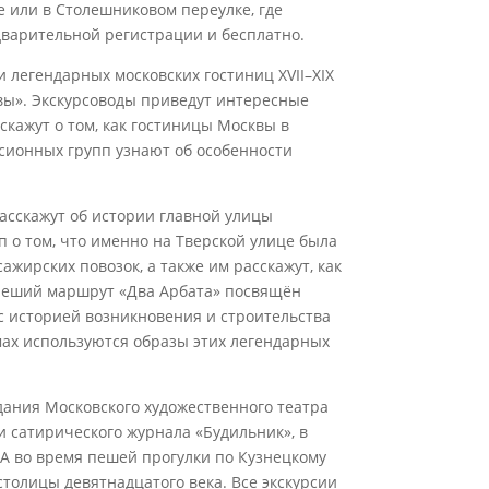
 или в Столешниковом переулке, где
дварительной регистрации и бесплатно.
и легендарных московских гостиниц XVII–XIX
квы». Экскурсоводы приведут интересные
скажут о том, как гостиницы Москвы в
рсионных групп узнают об особенности
асскажут об истории главной улицы
 о том, что именно на Тверской улице была
жирских повозок, а также им расскажут, как
 Пеший маршрут «Два Арбата» посвящён
 с историей возникновения и строительства
ьмах используются образы этих легендарных
дания Московского художественного театра
и сатирического журнала «Будильник», в
 А во время пешей прогулки по Кузнецкому
толицы девятнадцатого века. Все экскурсии