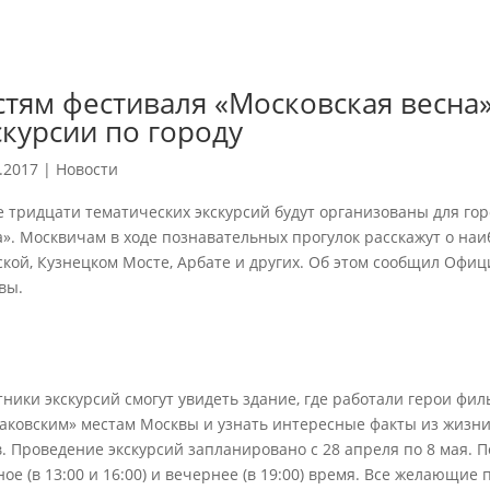
стям фестиваля «Московская весна
скурсии по городу
.2017
|
Новости
е тридцати тематических экскурсий будут организованы для го
а». Москвичам в ходе познавательных прогулок расскажут о на
ской, Кузнецком Мосте, Арбате и других. Об этом сообщил Офи
вы.
тники экскурсий смогут увидеть здание, где работали герои фи
гаковским» местам Москвы и узнать интересные факты из жизни 
в. Проведение экскурсий запланировано с 28 апреля по 8 мая. 
ое (в 13:00 и 16:00) и вечернее (в 19:00) время. Все желающие