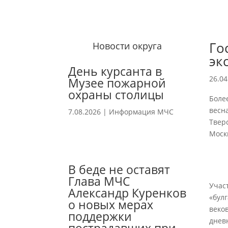
Го
Новости округа
эк
День курсанта в
26.04
Музее пожарной
охраны столицы
Боле
весн
7.08.2026
|
Информация МЧС
Твер
Моск
В беде не оставят
Глава МЧС
Учас
Александр Куренков
«бул
о новых мерах
веко
поддержки
дневн