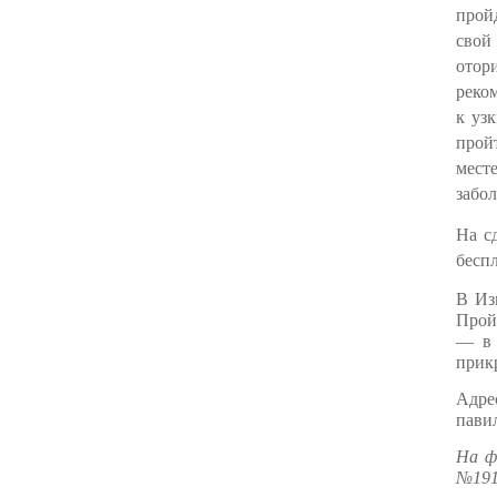
прой
свой
отор
реко
к уз
прой
мест
забо
На с
бесп
В Из
Прой
— в 
прик
Адре
павил
На ф
№191