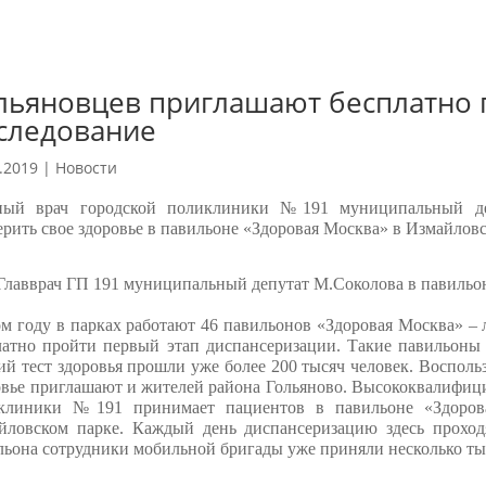
льяновцев приглашают бесплатно 
следование
.2019
|
Новости
ный врач городской поликлиники №191 муниципальный д
ерить свое здоровье в павильоне «Здоровая Москва» в Измайловс
ом году в парках работают 46 павильонов «Здоровая Москва» –
латно пройти первый этап
диспансеризации
. Такие павильоны
ий тест здоровья прошли уже более 200 тысяч человек. Восполь
овье приглашают и жителей района Гольяново. Высококвалифи
клиники №191 принимает пациентов в павильоне «Здоров
йловском парке. Каждый день
диспансеризацию
здесь проход
льона сотрудники мобильной бригады уже приняли несколько ты