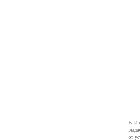
В Из
выда
от у