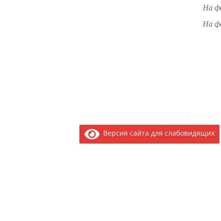
На ф
На ф
Версия сайта для слабовидящих