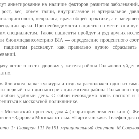
дут анкетирование на наличие факторов развития заболеваний
 рост, вес, объем талии, внутриглазное и артериальное дав
иноларинголога, невролога, врача общей практики, а в заверше
мендации врача. При необходимости пациента на месте запишут
ким специалистам. Также пациенты пройдут и ряд других иссле
ти б
иоимпедансометрию
BIA — определение процентного соот
е пациентам расскажут, как правильно нужно сбрасывать 
леваний.
дачу летнего теста здоровья у жителя района Гольяново уйдет 
латно.
майловском парке культуры и отдыха расположен один из сам
ти первый этап диспансеризации жители района Гольяново
ста
любой удобный день. С собой необходимо взять паспорт и 
репиться к московской поликлинике.
с: Московский проспект, дом 4 (
территория зимнего катка). Жи
ьона «Здоровая Москва» от ст.м. «Партизанская». Телефон для сп
ото 1: Главврач ГП №191 муниципальный депутат М.Соколова
.