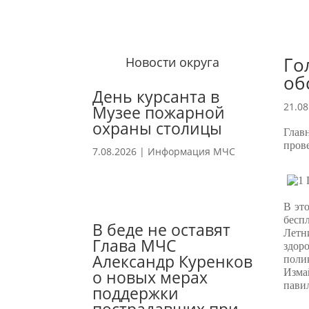
Го
Новости округа
об
День курсанта в
21.08
Музее пожарной
охраны столицы
Глав
пров
7.08.2026
|
Информация МЧС
В эт
бесп
В беде не оставят
Летн
Глава МЧС
здор
Александр Куренков
поли
о новых мерах
Изма
пави
поддержки