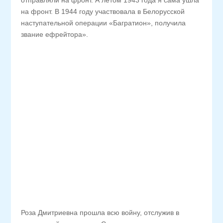
отправляли на фронт. А летом 1943 года я сама ушла
на фронт. В 1944 году участвовала в Белорусской
наступательной операции «Багратион», получила
звание ефрейтора».
Роза Дмитриевна прошла всю войну, отслужив в