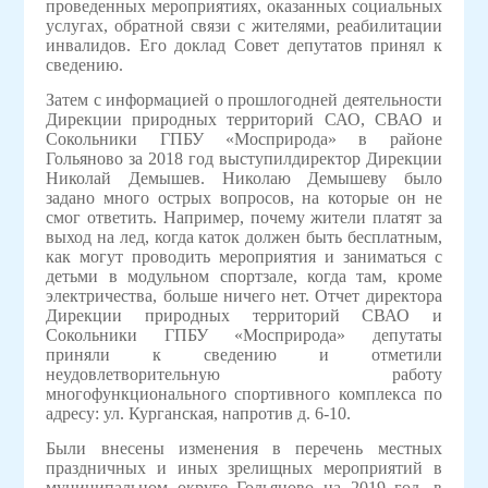
проведенных мероприятиях, оказанных социальных
услугах, обратной связи с жителями, реабилитации
инвалидов. Его доклад Совет депутатов принял к
сведению.
Затем с информацией о прошлогодней деятельности
Дирекции природных территорий САО, СВАО и
Сокольники ГПБУ «Мосприрода» в районе
Гольяново за 2018 год выступилдиректор Дирекции
Николай Демышев. Николаю Демышеву было
задано много острых вопросов, на которые он не
смог ответить. Например, почему жители платят за
выход на лед, когда каток должен быть бесплатным,
как могут проводить мероприятия и заниматься с
детьми в модульном спортзале, когда там, кроме
электричества, больше ничего нет. Отчет директора
Дирекции природных территорий СВАО и
Сокольники ГПБУ «Мосприрода» депутаты
приняли к сведению и отметили
неудовлетворительную работу
многофункционального спортивного комплекса по
адресу: ул. Курганская, напротив д. 6-10.
Были внесены изменения в перечень местных
праздничных и иных зрелищных мероприятий в
муниципальном округе Гольяново на 2019 год, в