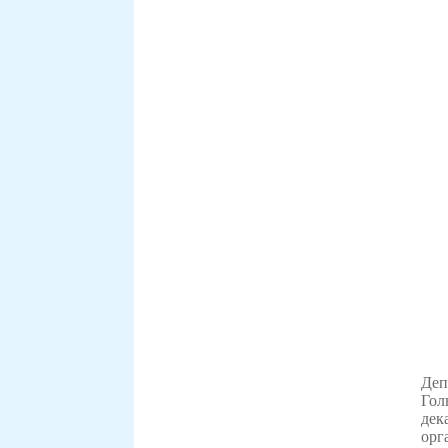
Деп
Гол
дек
орг