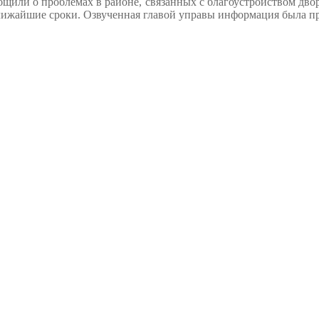
бщили о проблемах в районе, связанных с благоустройством дво
лижайшие сроки. Озвученная главой управы информация была пр