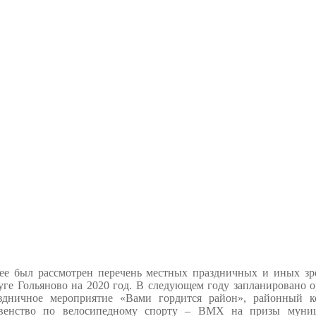
ее был рассмотрен перечень местных праздничных и иных з
уге Гольяново на 2020 год. В следующем году запланировано о
здничное мероприятие «Вами гордится район»
, районный 
венство по велосипедному спорту – ВМХ на призы муниц