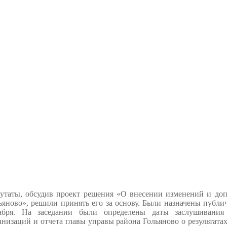
утаты, обсудив проект решения «О внесении изменений и до
ьяново», решили принять его за основу. Были назначены публ
абря. На заседании были определены даты заслушивания
анизаций и отчета главы управы района Гольяново о результатах