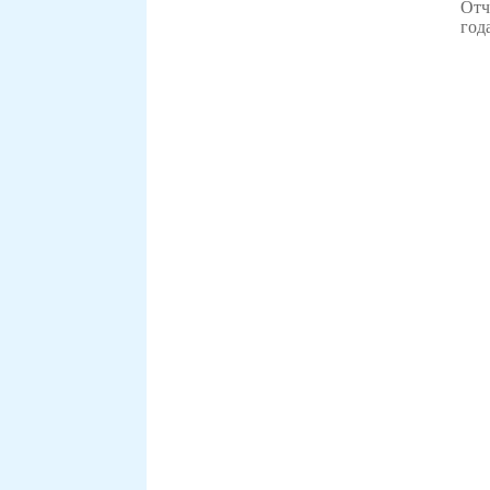
Отч
год