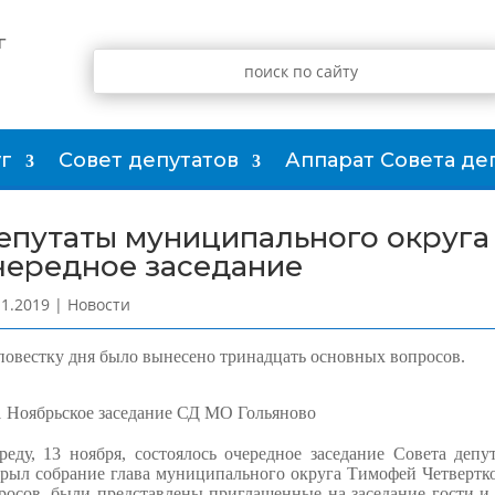
г
г
Совет депутатов
Аппарат Совета де
епутаты муниципального округа
чередное заседание
11.2019
|
Новости
повестку дня было вынесено тринадцать основных вопросов.
реду, 13 ноября, состоялось очередное заседание Совета деп
рыл собрание глава муниципального округа Тимофей Четвертк
росов, были представлены приглашенные на заседание гости и