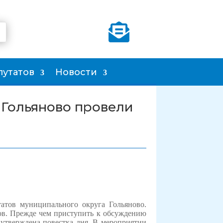

путатов
Новости
 Гольяново провели
утатов муниципального округа Гольяново.
ов. Прежде чем приступить к обсуждению
 утверждена повестка дня. В мероприятии