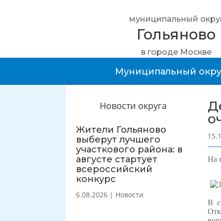
муниципальный окру
Гольяново
в городе Москве
Муниципальный окру
Д
Новости округа
о
Жители Гольяново
15.
выберут лучшего
участкового района: в
августе стартует
На 
всероссийский
конкурс
6.08.2026
|
Новости
В с
Отк
воп