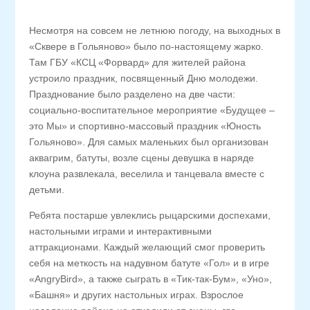
Несмотря на совсем не летнюю погоду, на выходных в
«Сквере в Гольяново» было по-настоящему жарко.
Там ГБУ «КСЦ «Форвард» для жителей района
устроило праздник, посвященный Дню молодежи.
Празднование было разделено на две части:
социально-воспитательное мероприятие «Будущее –
это Мы» и спортивно-массовый праздник «Юность
Гольяново». Для самых маленьких был организован
аквагрим, батуты, возле сцены девушка в наряде
клоуна развлекала, веселила и танцевала вместе с
детьми.
Ребята постарше увлеклись рыцарскими доспехами,
настольными играми и интерактивными
аттракционами. Каждый желающий смог проверить
себя на меткость на надувном батуте «Гол» и в игре
«AngryBird», а также сыграть в «Тик-так-Бум», «Уно»,
«Башня» и других настольных играх. Взрослое