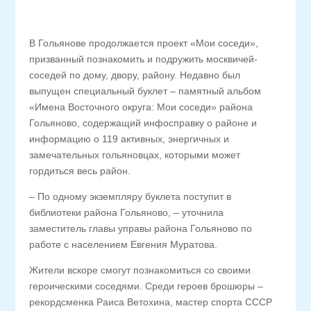
В Гольянове продолжается проект «Мои соседи»,
призванный познакомить и подружить москвичей-
соседей по дому, двору, району. Недавно был
выпущен специальный буклет – памятный альбом
«Имена Восточного округа: Мои соседи» района
Гольяново, содержащий инфосправку о районе и
информацию о 119 активных, энергичных и
замечательных гольяновцах, которыми может
гордиться весь район.
– По одному экземпляру буклета поступит в
библиотеки района Гольяново, – уточнила
заместитель главы управы района Гольяново по
работе с населением Евгения Муратова.
Жители вскоре смогут познакомиться со своими
героическими соседями. Среди героев брошюры –
рекордсменка Раиса Ветохина, мастер спорта СССР