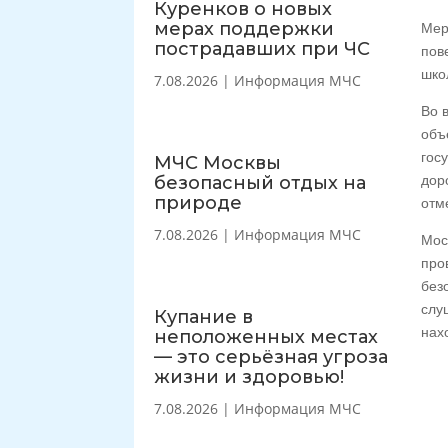
Куренков о новых
мерах поддержки
Мер
пострадавших при ЧС
пов
шко
7.08.2026
|
Информация МЧС
Во 
объ
гос
МЧС Москвы
безопасный отдых на
дор
природе
отм
7.08.2026
|
Информация МЧС
Мос
про
без
слу
Купание в
нах
неположенных местах
— это серьёзная угроза
жизни и здоровью!
7.08.2026
|
Информация МЧС