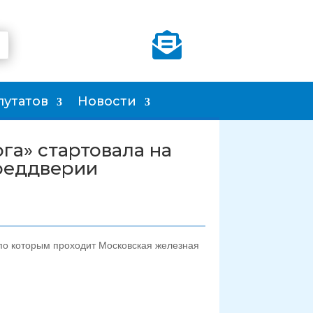

путатов
Новости
га» стартовала на
реддверии
, по которым проходит Московская железная