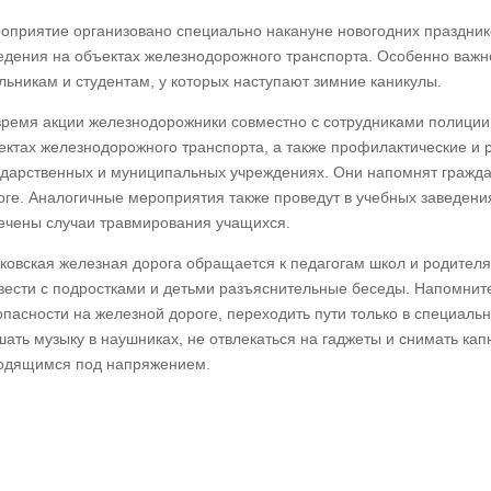
оприятие организовано специально накануне новогодних праздник
едения на объектах железнодорожного транспорта. Особенно важно
льникам и студентам, у которых наступают зимние каникулы.
время акции железнодорожники совместно с сотрудниками полиции
ектах железнодорожного транспорта, а также профилактические и
ударственных и муниципальных учреждениях. Они напомнят гражда
оге. Аналогичные мероприятия также проведут в учебных заведениях
ечены случаи травмирования учащихся.
ковская железная дорога обращается к педагогам школ и родителя
вести с подростками и детьми разъяснительные беседы. Напомнит
опасности на железной дороге, переходить пути только в специаль
шать музыку в наушниках, не отвлекаться на гаджеты и снимать кап
одящимся под напряжением.