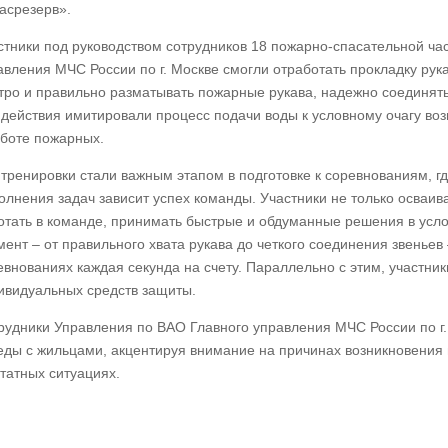
асрезерв».
стники под руководством сотрудников 18 пожарно-спасательной ча
авления МЧС России по г. Москве смогли отработать прокладку рука
тро и правильно разматывать пожарные рукава, надежно соединять и
 действия имитировали процесс подачи воды к условному очагу во
аботе пожарных.
 тренировки стали важным этапом в подготовке к соревнованиям, гд
олнения задач зависит успех команды. Участники не только осваива
отать в команде, принимать быстрые и обдуманные решения в усл
мент – от правильного хвата рукава до четкого соединения звеньев
евнованиях каждая секунда на счету. Параллельно с этим, участни
ивидуальных средств защиты.
рудники Управления по ВАО Главного управления МЧС России по г.
еды с жильцами, акцентируя внимание на причинах возникновения 
татных ситуациях.