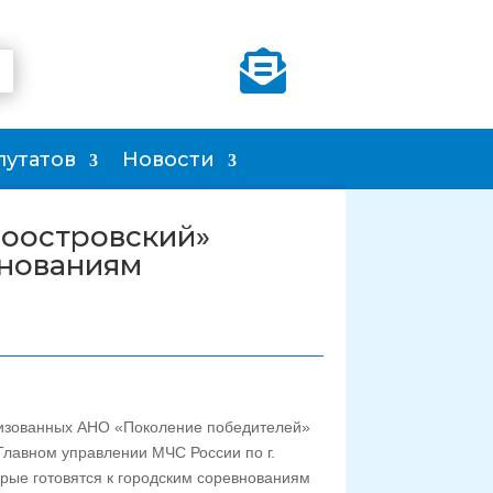

путатов
Новости
ноостровский»
внованиям
низованных АНО «Поколение победителей»
Главном управлении МЧС России по г.
рые готовятся к городским соревнованиям