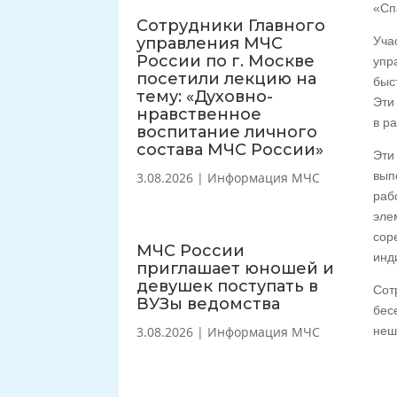
«Сп
Сотрудники Главного
управления МЧС
Уча
России по г. Москве
упр
посетили лекцию на
быс
тему: «Духовно-
Эти
нравственное
в р
воспитание личного
состава МЧС России»
Эти
вып
3.08.2026
|
Информация МЧС
раб
эле
сор
МЧС России
инд
приглашает юношей и
девушек поступать в
Сот
ВУЗы ведомства
бес
3.08.2026
|
Информация МЧС
неш