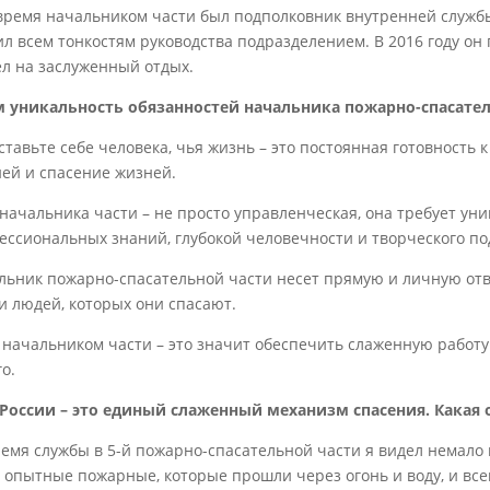
 время начальником части был подполковник внутренней служб
ил всем тонкостям руководства подразделением. В 2016 году он
л на заслуженный отдых.
м уникальность обязанностей начальника пожарно-спасате
тавьте себе человека, чья жизнь – это постоянная готовность к
ией и спасение жизней.
 начальника части – не просто управленческая, она требует уни
ессиональных знаний, глубокой человечности и творческого по
льник пожарно-спасательной части несет прямую и личную отв
и людей, которых они спасают.
 начальником части – это значит обеспечить слаженную работу п
о.
России – это единый слаженный механизм спасения. Какая 
ремя службы в 5-й пожарно-спасательной части я видел немало
и опытные пожарные, которые прошли через огонь и воду, и все