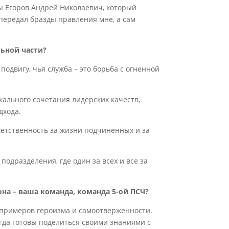
ы Егоров Андрей Николаевич, который
 передал бразды правления мне, а сам
льной части?
 подвигу, чья служба – это борьба с огненной
кального сочетания лидерских качеств,
дхода.
етственность за жизни подчиненных и за
одразделения, где один за всех и все за
она – ваша команда, команда 5-ой ПСЧ?
 примеров героизма и самоотверженности.
гда готовы поделиться своими знаниями с