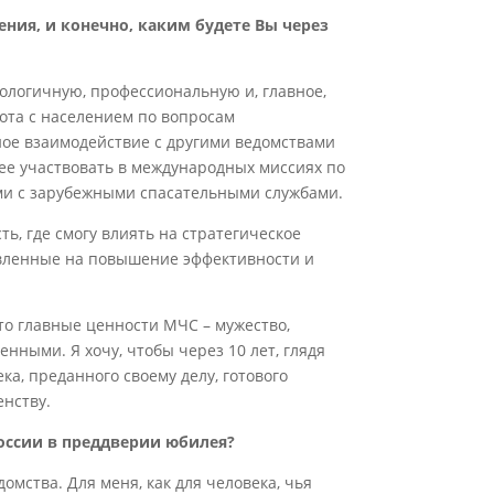
ния, и конечно, каким будете Вы через
нологичную, профессиональную и, главное,
бота с населением по вопросам
ное взаимодействие с другими ведомствами
ее участвовать в международных миссиях по
ми с зарубежными спасательными службами.
ь, где смогу влиять на стратегическое
вленные на повышение эффективности и
то главные ценности МЧС – мужество,
нными. Я хочу, чтобы через 10 лет, глядя
ка, преданного своему делу, готового
енству.
оссии в преддверии юбилея?
омства. Для меня, как для человека, чья