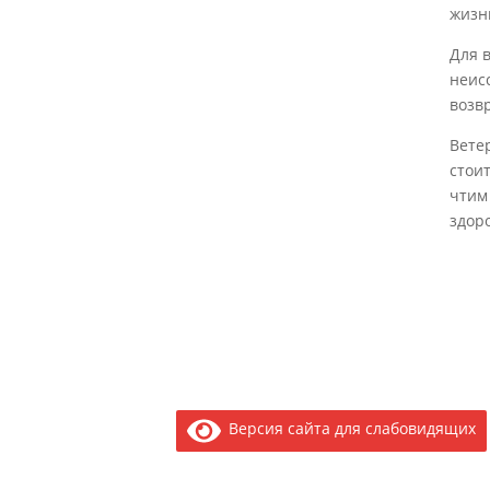
жизн
Для 
неис
возв
Вете
стои
чтим
здор
Версия сайта для слабовидящих