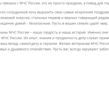
ь связана с МЧС России, это не просто праздник, а повод для г
всех сотрудников хочу выразить свои самые искренние поздрав
сякаемой энергии, стальных нервов и верных товарищей рядом.
ращение домой – безопасным. Пусть в ваших семьях царят мир,
раны МЧС России – наша гордость и наша история. Именно они 
т МЧС России. Их опыт, знания и преданность делу служат при
 ваш вклад, самоотдачу и героизм. Желаю ветеранам МЧС России
овья и душевного спокойствия. Пусть вас всегда окружают забот