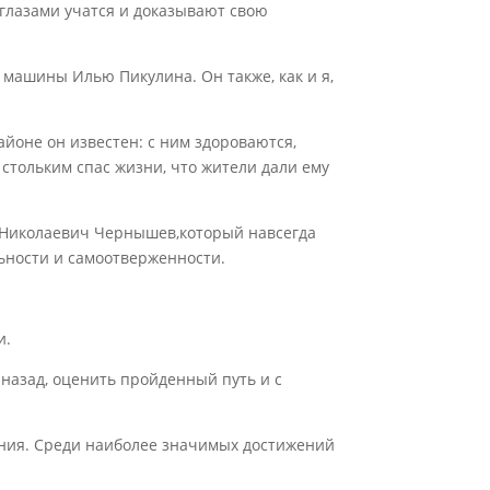
глазами учатся и доказывают свою
машины Илью Пикулина. Он также, как и я,
айоне он известен: с ним здороваются,
стольким спас жизни, что жители дали ему
 Николаевич Чернышев,который навсегда
льности и самоотверженности.
и.
я назад, оценить пройденный путь и с
ания. Среди наиболее значимых достижений