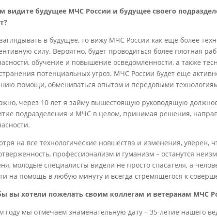
м видите будущее МЧС России и будущее своего подразделе
ет?
 заглядывать в будущее, то вижу МЧС России как еще более тех
ентивную силу. Вероятно, будет проводиться более плотная ра
пасности, обучение и повышение осведомленности, а также тес
устранения потенциальных угроз. МЧС России будет еще активн
анию помощи, обмениваться опытом и передовыми технология
ожно, через 10 лет я займу вышестоящую руководящую должност
итие подразделения и МЧС в целом, принимая решения, напра
пасности.
отря на все технологические новшества и изменения, уверен, ч
отверженность, профессионализм и гуманизм – останутся неизме
еня, молодые специалисты видели не просто спасателя, а челове
ти на помощь в любую минуту и всегда стремящегося к соверш
бы вы хотели пожелать своим коллегам и ветеранам МЧС Р
ом году мы отмечаем знаменательную дату – 35-летие нашего вед