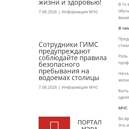
жизни и здоровью!
В то
обуч
7.08.2026
|
Информация МЧС
выше
В че
Предс
Сотрудники ГИМС
стих
предупреждают
соблюдайте правила
Роль
безопасного
проф
пребывания на
Нача
водоемах столицы
жизн
7.08.2026
|
Информация МЧС
Быть
одног
МЧС 
Во в
Это 