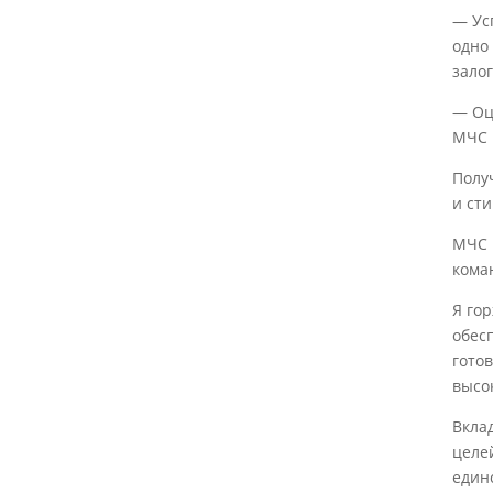
— Ус
одно
зало
— Оц
МЧС 
Полу
и ст
МЧС Р
кома
Я гор
обес
гото
высок
Вкла
целе
един