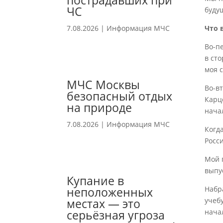
пострадавших при
ЧС
буду
7.08.2026
|
Информация МЧС
Что 
Во-пе
в сто
моя с
МЧС Москвы
Во-в
безопасный отдых
Карц
на природе
нача
7.08.2026
|
Информация МЧС
Когд
Росси
Мой 
выпу
Купание в
неположенных
Набр
местах — это
учеб
серьёзная угроза
нача