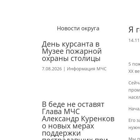
Я 
Новости округа
14.11
День курсанта в
Музее пожарной
охраны столицы
5 по
7.08.2026
|
Информация МЧС
XX
ве
Сейч
пром
насе
В беде не оставят
Нача
Глава МЧС
Александр Куренков
Его 
о новых мерах
нужн
поддержки
Мы п