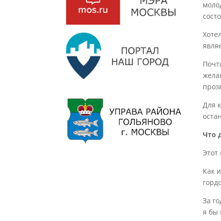
моло
сост
Хоте
явля
Почт
жела
проз
Для 
оста
Что 
Этот
Как и
горд
За г
я бы