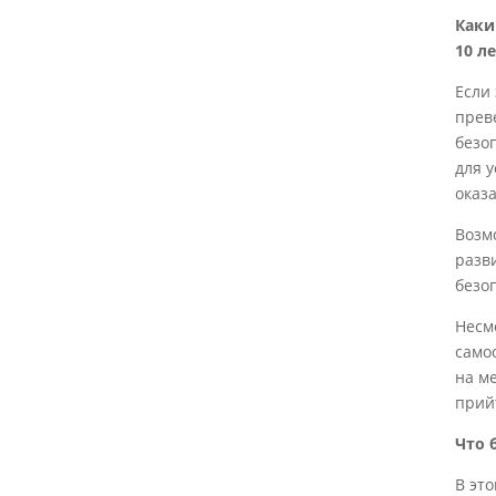
Каки
10 л
Если
прев
безо
для 
оказ
Возм
разв
безо
Несм
само
на м
прий
Что 
В эт