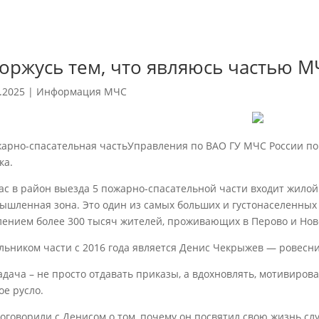
горжусь тем, что являюсь частью М
.2025
|
Информация МЧС
жарно-спасательная частьУправления по ВАО ГУ МЧС России по г
ка.
ас в район выезда 5 пожарно-спасательной части входит жилой
ышленная зона. Это один из самых больших и густонаселенных 
лением более 300 тысяч жителей, проживающих в Перово и Нов
льником части с 2016 года является Денис Чекрыжев — ровесн
задача – не просто отдавать приказы, а вдохновлять, мотивиро
ое русло.
оговорили с Денисом о том, почему он посвятил свою жизнь слу