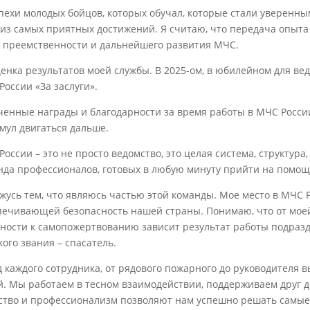
пехи молодых бойцов, которых обучал, которые стали уверенн
 из самых приятных достижений. Я считаю, что передача опыта 
г преемственности и дальнейшего развития МЧС.
енка результатов моей службы. В 2025-ом, в юбилейном для вед
России «За заслуги».
ченные награды и благодарности за время работы в МЧС России 
имул двигаться дальше.
оссии – это не просто ведомство, это целая система, структура
нда профессионалов, готовых в любую минуту прийти на помощ
жусь тем, что являюсь частью этой команды. Мое место в МЧС Ро
печивающей безопасность нашей страны. Понимаю, что от моей
вности к самопожертвованию зависит результат работы подразд
ого звания – спасатель.
д каждого сотрудника, от рядового пожарного до руководителя 
й. Мы работаем в тесном взаимодействии, поддерживаем друг др
ство и профессионализм позволяют нам успешно решать самые