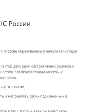
ЧС России
. Москве образовалась в начале 60-х годов
 сектор двух административных районов и
Восточного округа города Москвы, с
огиреево.
ик МЧС России.
вать и направлять своих подчиненных в
жбе в МЧС России и как он видит свое