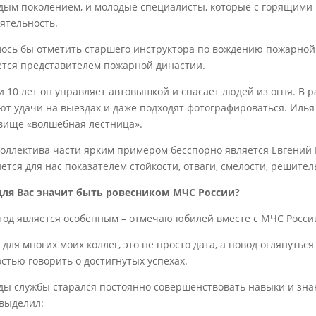
дым поколением, и молодые специалисты, которые с горящими 
оятельность.
лось бы отметить старшего инструктора по вождению пожарной 
ется представителем пожарной династии.
и 10 лет он управляет автовышкой и спасает людей из огня. В р
ют удачи на выездах и даже подходят фотографироваться. Илья 
вище «волшебная лестница».
коллектива части ярким примером бесспорно является Евгений
нется для нас показателем стойкости, отваги, смелости, решите
для Вас значит быть ровесником МЧС России?
 год является особенным – отмечаю юбилей вместе с МЧС Росси
 для многих моих коллег, это не просто дата, а повод оглянутьс
остью говорить о достигнутых успехах.
оды службы старался постоянно совершенствовать навыки и зн
 выделил: