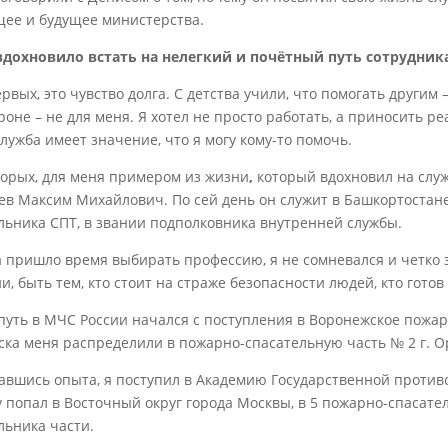
щее и будущее министерства.
вдохновило встать на нелегкий и почётный путь сотрудник
рвых, это чувство долга. С детства учили, что помогать другим 
роне – не для меня. Я хотел не просто работать, а приносить р
лужба имеет значение, что я могу кому-то помочь.
торых, для меня примером из жизни
,
который вдохновил на слу
ев Максим Михайлович. По сей день он служит в Башкортостане,
льника СПТ, в звании подполковника внутренней службы.
а пришло время выбирать профессию, я не сомневался и четко з
и, быть тем, кто стоит на страже безопасности людей, кто гото
путь в МЧС России начался с поступления в Воронежское пожар
ска меня распределили в пожарно-спасательную часть № 2 г. О
авшись опыта, я поступил в Академию Государственной проти
у попал в Восточный округ города Москвы, в 5 пожарно-спасате
льника части.