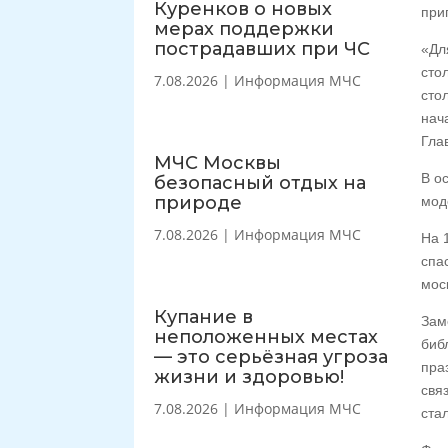
Куренков о новых
при
мерах поддержки
пострадавших при ЧС
«Дл
сто
7.08.2026
|
Информация МЧС
сто
нач
Гла
МЧС Москвы
В о
безопасный отдых на
природе
мод
7.08.2026
|
Информация МЧС
На 
спа
мос
Купание в
Зам
неположенных местах
биб
— это серьёзная угроза
пра
жизни и здоровью!
свя
7.08.2026
|
Информация МЧС
ста