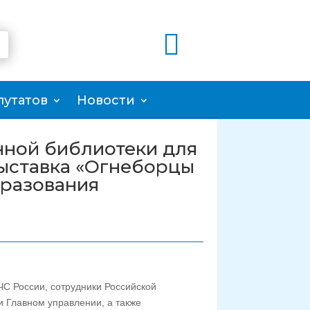

путатов
Новости
нной библиотеки для
выставка «Огнеборцы
бразования
ЧС России, сотрудники Российской
и Главном управлении, а также