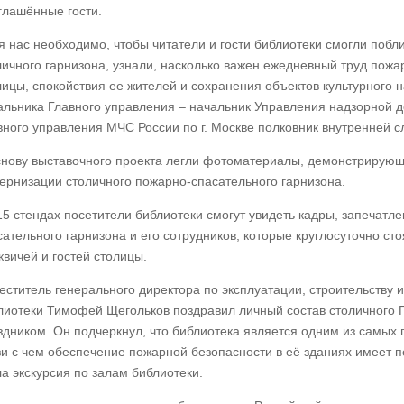
глашённые гости.
я нас необходимо, чтобы читатели и гости библиотеки смогли побл
личного гарнизона, узнали, насколько важен ежедневный труд пож
лицы, спокойствия ее жителей и сохранения объектов культурного 
альника Главного управления – начальник Управления надзорной 
вного управления МЧС России по г. Москве полковник внутренней 
снову выставочного проекта легли фотоматериалы, демонстрирующ
ернизации столичного пожарно-спасательного гарнизона.
15 стендах посетители библиотеки смогут увидеть кадры, запечатл
сательного гарнизона и его сотрудников, которые круглосуточно сто
квичей и гостей столицы.
еститель генерального директора по эксплуатации, строительству 
лиотеки Тимофей Щегольков поздравил личный состав столичного
здником. Он подчеркнул, что библиотека является одним из самых
зи с чем обеспечение пожарной безопасности в её зданиях имеет п
ла экскурсия по залам библиотеки.