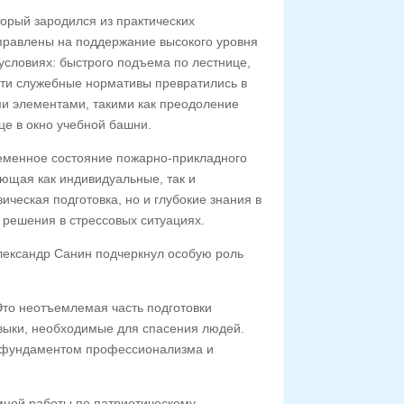
торый зародился из практических
равлены на поддержание высокого уровня
условиях: быстрого подъема по лестнице,
эти служебные нормативы превратились в
и элементами, такими как преодоление
е в окно учебной башни.
ременное состояние пожарно-прикладного
ающая как индивидуальные, так и
ческая подготовка, но и глубокие знания в
 решения в стрессовых ситуациях.
Александр Санин подчеркнул особую роль
Это неотъемлемая часть подготовки
авыки, необходимые для спасения людей.
я фундаментом профессионализма и
мной работы по патриотическому