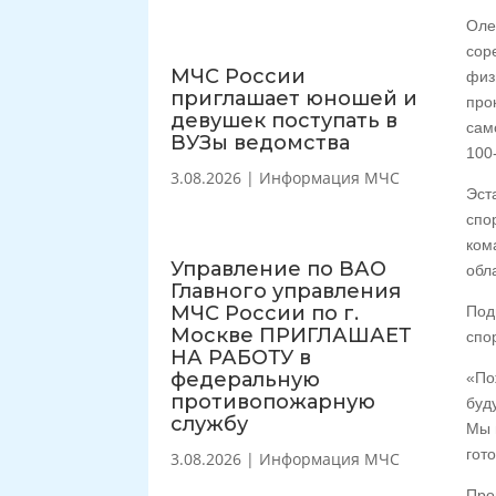
Оле
сор
МЧС России
физ
приглашает юношей и
про
девушек поступать в
сам
ВУЗы ведомства
100
3.08.2026
|
Информация МЧС
Эст
спо
ком
Управление по ВАО
обл
Главного управления
МЧС России по г.
Под
Москве ПРИГЛАШАЕТ
спо
НА РАБОТУ в
федеральную
«По
противопожарную
буд
службу
Мы 
гот
3.08.2026
|
Информация МЧС
Про