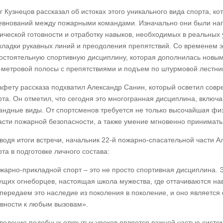
г Кузнецов рассказал об истоках этого уникального вида спорта, ко
евнований между пожарными командами. Изначально они были нап
ической готовности и отработку навыков, необходимых в реальных 
кладки рукавных линий и преодоления препятствий. Со временем 
остоятельную спортивную дисциплину, которая дополнилась новым
-метровой полосы с препятствиями и подъем по штурмовой лестниц
афету рассказа подхватил Александр Санин, который осветил сов
рта. Он отметил, что сегодня это многогранная дисциплина, включ
андные виды. От спортсменов требуется не только высочайшая физи
асти пожарной безопасности, а также умение мгновенно принимать
водя итоги встречи, начальник 22-й пожарно-спасательной части 
рта в подготовке личного состава:
жарно-прикладной спорт – это не просто спортивная дисциплина. 
ущих огнеборцев, настоящая школа мужества, где оттачиваются н
передаем это наследие из поколения в поколение, и оно являетс
овности к любым вызовам».
ведение подобных открытых уроков является важной частью систе