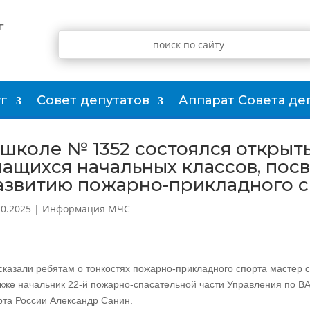
г
г
Совет депутатов
Аппарат Совета де
 школе № 1352 состоялся открыт
чащихся начальных классов, пос
азвитию пожарно-прикладного с
10.2025
|
Информация МЧС
сказали ребятам о тонкостях пожарно-прикладного спорта мастер
акже начальник 22-й пожарно-спасательной части Управления по ВА
рта России Александр Санин.