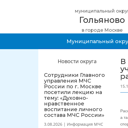
муниципальный окру
Гольяново
в городе Москве
Муниципальный окру
В
Новости округа
у
р
Сотрудники Главного
управления МЧС
России по г. Москве
15.
посетили лекцию на
тему: «Духовно-
нравственное
воспитание личного
Рас
состава МЧС России»
а т
3.08.2026
|
Информация МЧС
спо