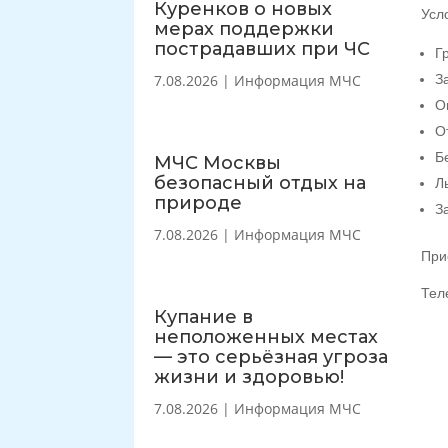
Куренков о новых
Усл
мерах поддержки
пострадавших при ЧС
Г
7.08.2026
|
Информация МЧС
З
О
О
Б
МЧС Москвы
безопасный отдых на
Л
природе
З
7.08.2026
|
Информация МЧС
Приё
Тел
Купание в
неположенных местах
— это серьёзная угроза
жизни и здоровью!
7.08.2026
|
Информация МЧС