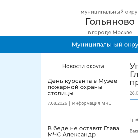
муниципальный окру
Гольяново
в городе Москве
Муниципальный окру
У
Новости округа
Г
п
День курсанта в Музее
пожарной охраны
столицы
28.
7.08.2026
|
Информация МЧС
Тре
В беде не оставят Глава
Вак
МЧС Александр