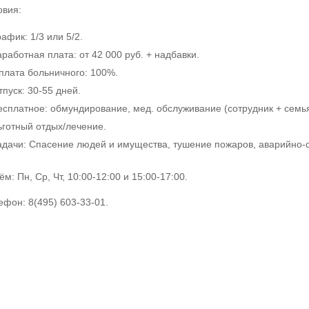
овия:
рафик: 1/3 или 5/2.
аработная плата: от 42 000 руб. + надбавки.
плата больничного: 100%.
тпуск: 30-55 дней.
есплатное: обмундирование, мед. обслуживание (сотрудник + семья
ьготный отдых/лечение.
адачи: Спасение людей и имущества, тушение пожаров, аварийно-
м: Пн, Ср, Чт, 10:00-12:00 и 15:00-17:00.
ефон: 8(495) 603-33-01.