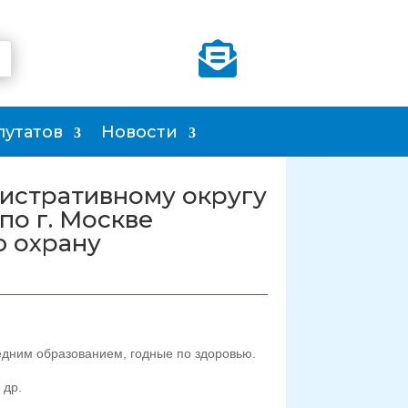

путатов
Новости
истративному округу
по г. Москве
ю охрану
едним образованием, годные по здоровью.
 др.