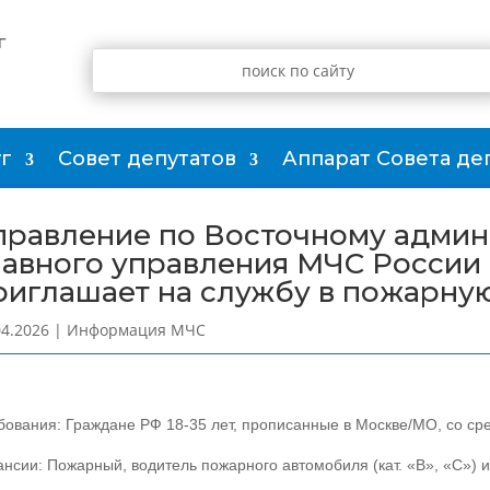
г
г
Совет депутатов
Аппарат Совета де
правление по Восточному админ
лавного управления МЧС России 
риглашает на службу в пожарну
04.2026
|
Информация МЧС
бования: Граждане РФ 18-35 лет, прописанные в Москве/МО, со ср
ансии: Пожарный, водитель пожарного автомобиля (кат. «В», «С») и