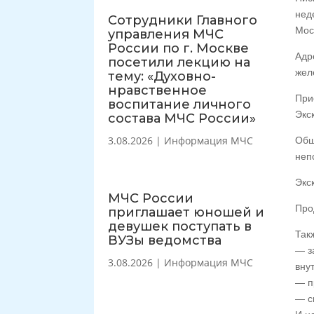
нед
Сотрудники Главного
Мос
управления МЧС
России по г. Москве
Адр
посетили лекцию на
жел
тему: «Духовно-
нравственное
При
воспитание личного
Экс
состава МЧС России»
3.08.2026
|
Информация МЧС
Общ
неп
Экс
МЧС России
Про
приглашает юношей и
девушек поступать в
Так
ВУЗы ведомства
— з
3.08.2026
|
Информация МЧС
вну
— п
— с