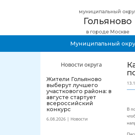
муниципальный окру
Гольяново
в городе Москве
Муниципальный окру
К
Новости округа
п
Жители Гольяново
13.
выберут лучшего
участкового района: в
августе стартует
всероссийский
конкурс
В п
что
6.08.2026
|
Новости
нап
Пис