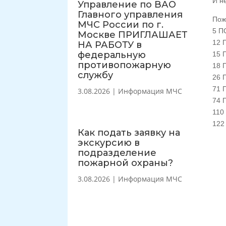
И н
Управление по ВАО
Главного управления
Пож
МЧС России по г.
5 ПС
Москве ПРИГЛАШАЕТ
12 П
НА РАБОТУ в
федеральную
15 П
противопожарную
18 
службу
26 П
71 П
3.08.2026
|
Информация МЧС
74 П
110 
122 
Как подать заявку на
экскурсию в
подразделение
пожарной охраны?
3.08.2026
|
Информация МЧС