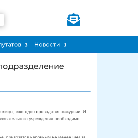

путатов
Новости
в подразделение
олицы, ежегодно проводятся экскурсии. И
разовательного учреждения необходимо
ке, привозятся нарочным не менее чем за