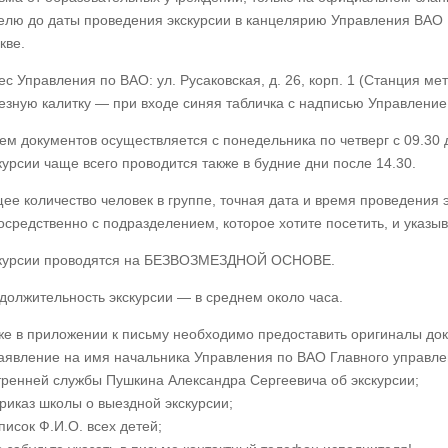
елю до даты проведения экскурсии в канцелярию Управления ВАО 
кве.
ес Управления по ВАО: ул. Русаковская, д. 26, корп. 1 (Станция ме
езную калитку — при входе синяя табличка с надписью Управление 
ем документов осуществляется с понедельника по четверг с 09.30 д
курсии чаще всего проводится также в будние дни после 14.30.
ее количество человек в группе, точная дата и время проведения 
осредственно с подразделением, которое хотите посетить, и указы
курсии проводятся на БЕЗВОЗМЕЗДНОЙ ОСНОВЕ.
должительность экскурсии — в среднем около часа.
же в приложении к письму необходимо предоставить оригиналы док
аявление на имя начальника Управления по ВАО Главного управлен
тренней службы Пушкина Александра Сергеевича об экскурсии;
риказ школы о выездной экскурсии;
писок Ф.И.О. всех детей;