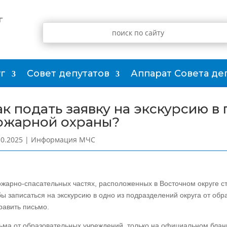
г
г
Совет депутатов
Аппарат Совета де
ак подать заявку на экскурсию 
ожарной охраны?
10.2025
|
Информация МЧС
ожарно-спасательных частях, расположенных в Восточном округе ст
бы записаться на экскурсию в одно из подразделений округа от об
равить письмо.
ьма от образовательных учреждений, только на официальном блан