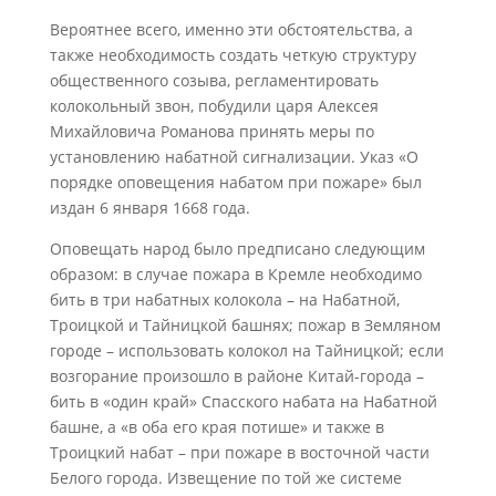
Вероятнее всего, именно эти обстоятельства, а
также необходимость создать четкую структуру
общественного созыва, регламентировать
колокольный звон, побудили царя Алексея
Михайловича Романова принять меры по
установлению набатной сигнализации. Указ «О
порядке оповещения набатом при пожаре» был
издан 6 января 1668 года.
Оповещать народ было предписано следующим
образом: в случае пожара в Кремле необходимо
бить в три набатных колокола – на Набатной,
Троицкой и Тайницкой башнях; пожар в Земляном
городе – использовать колокол на Тайницкой; если
возгорание произошло в районе Китай-города –
бить в «один край» Спасского набата на Набатной
башне, а «в оба его края потише» и также в
Троицкий набат – при пожаре в восточной части
Белого города. Извещение по той же системе