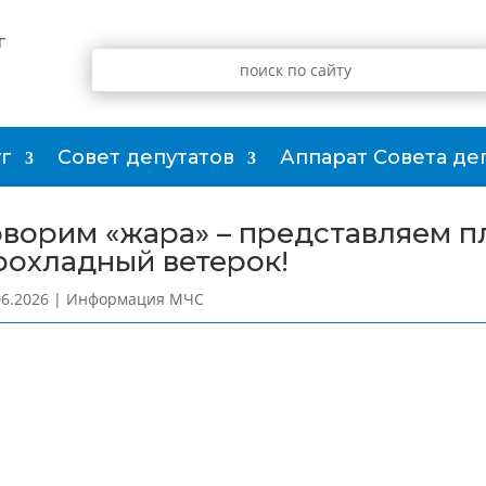
г
г
Совет депутатов
Аппарат Совета де
оворим «жара» – представляем п
рохладный ветерок!
06.2026
|
Информация МЧС