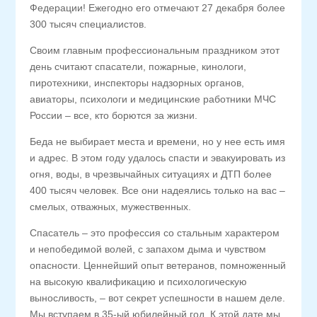
Федерации! Ежегодно его отмечают 27 декабря более
300 тысяч специалистов.
️Своим главным профессиональным праздником этот
день считают спасатели, пожарные, кинологи,
пиротехники, инспекторы надзорных органов,
авиаторы, психологи и медицинские работники МЧС
России – все, кто борются за жизни.
Беда не выбирает места и времени, но у нее есть имя
и адрес. В этом году удалось спасти и эвакуировать из
огня, воды, в чрезвычайных ситуациях и ДТП более
400 тысяч человек. Все они надеялись только на вас –
смелых, отважных, мужественных.
️Спасатель – это профессия со стальным характером
и непобедимой волей, с запахом дыма и чувством
опасности. Ценнейший опыт ветеранов, помноженный
на высокую квалификацию и психологическую
выносливость, – вот секрет успешности в нашем деле.
Мы вступаем в 35-ый юбилейный год. К этой дате мы