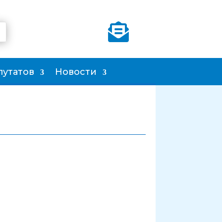

путатов
Новости