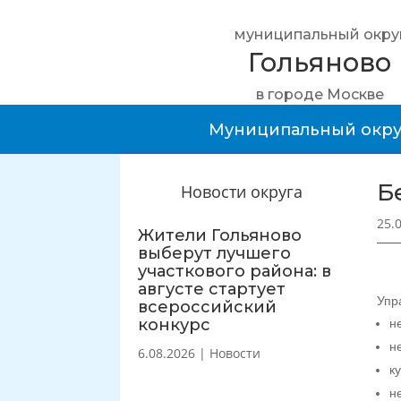
муниципальный окру
Гольяново
в городе Москве
Муниципальный окру
Б
Новости округа
25.
Жители Гольяново
выберут лучшего
участкового района: в
августе стартует
Упр
всероссийский
конкурс
н
н
6.08.2026
|
Новости
к
н