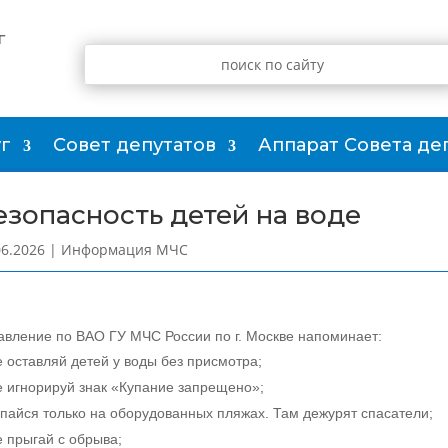
г
г
Совет депутатов
Аппарат Совета де
езопасность детей на воде
06.2026
|
Информация МЧС
авление по ВАО ГУ МЧС России по г. Москве напоминает:
е оставляй детей у воды без присмотра;
е игнорируй знак «Купание запрещено»;
упайся только на оборудованных пляжах. Там дежурят спасатели;
е прыгай с обрыва;