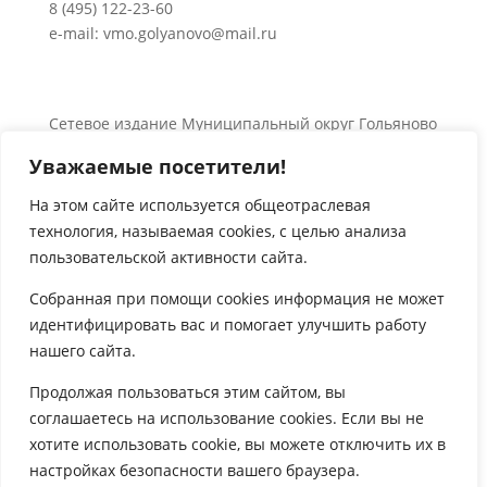
8 (495) 122-23-60
e-mail: vmo.golyanovo@mail.ru
Сетевое издание Муниципальный округ Гольяново
в городе Москве 0+
Уважаемые посетители!
Об использовании информации сайта.
© 2024 Все права защищены.
На этом сайте используется общеотраслевая
технология, называемая
cookies
, с целью анализа

пользовательской активности сайта.
Собранная при помощи
cookies
информация не может
идентифицировать вас и помогает улучшить работу
нашего сайта.

Продолжая пользоваться этим сайтом, вы
соглашаетесь на использование
cookies
. Если вы не
хотите использовать
cookie
, вы можете отключить их в
настройках безопасности вашего браузера.