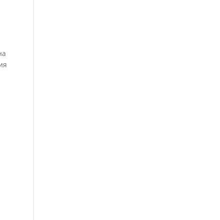
на
ия