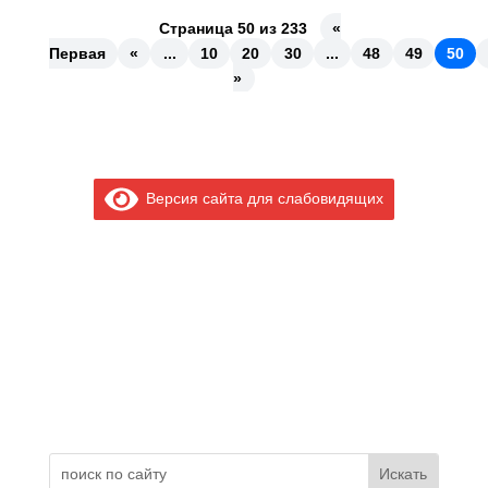
Страница 50 из 233
«
Первая
«
...
10
20
30
...
48
49
50
»
Версия сайта для слабовидящих
Электронное обращение