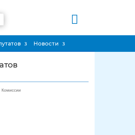

путатов
Новости
атов
е Комиссии