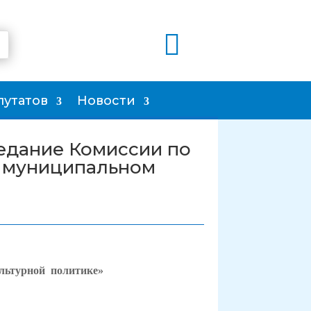

путатов
Новости
седание Комиссии по
в муниципальном
ьтурной политике»