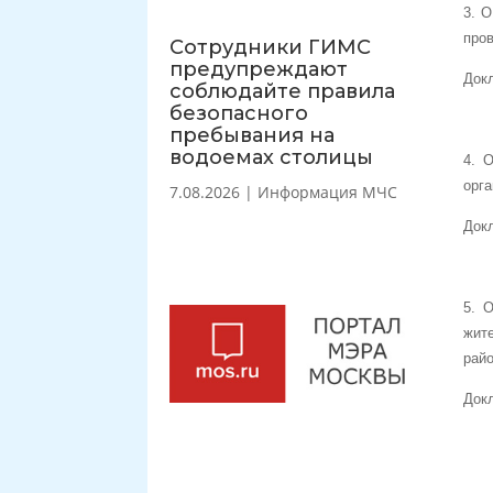
3. 
про
Сотрудники ГИМС
предупреждают
Докл
соблюдайте правила
безопасного
пребывания на
водоемах столицы
4. 
орга
7.08.2026
|
Информация МЧС
Докл
5. 
жит
рай
Докл