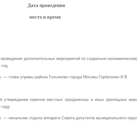
Дата проведения 01 ноя
место и время г. Москва, ул
зал заседаний
О проведении дополнительных мероприятий по социально-экономическом
 год.
. — глава управы района Гольяново города Москвы Горбатенко И.В.
Об утверждении перечня местных праздничных и иных зрелищных меро
 году.
. — начальник отдела аппарата Совета депутатов муниципального округ