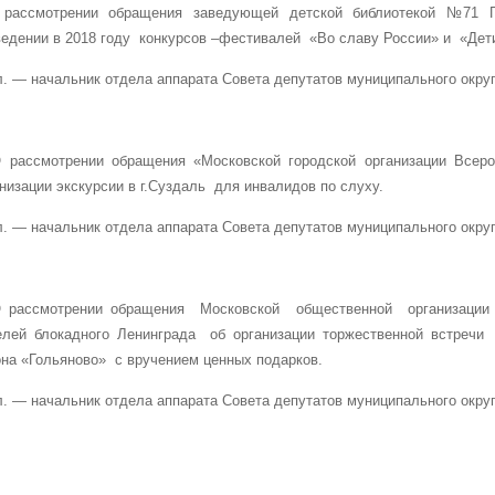
О рассмотрении обращения заведующей детской библиотекой №71 Г
ведении в 2018 году конкурсов –фестивалей «Во славу России» и «Дет
. — начальник отдела аппарата Совета депутатов муниципального округ
О рассмотрении обращения «Московской городской организации Всер
низации экскурсии в г.Суздаль для инвалидов по слуху.
. — начальник отдела аппарата Совета депутатов муниципального округ
О рассмотрении обращения Московской общественной организации
елей блокадного Ленинграда об организации торжественной встречи
она «Гольяново» с вручением ценных подарков.
. — начальник отдела аппарата Совета депутатов муниципального округ