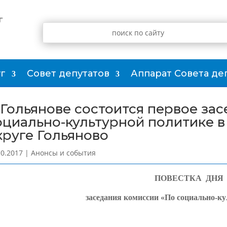
г
г
Совет депутатов
Аппарат Совета де
 Гольянове состоится первое за
оциально-культурной политике 
круге Гольяново
10.2017
|
Анонсы и события
ПОВЕСТКА ДНЯ
заседания комиссии «По социально-кул