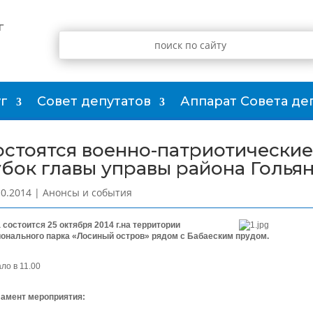
г
г
Совет депутатов
Аппарат Совета де
остоятся военно-патриотические
убок главы управы района Голья
10.2014
|
Анонсы и события
 состоится 25 октября 2014 г.на территории
онального парка «Лосиный остров» рядом с Бабаеским прудом.
ло в 11.00
ламент мероприятия: