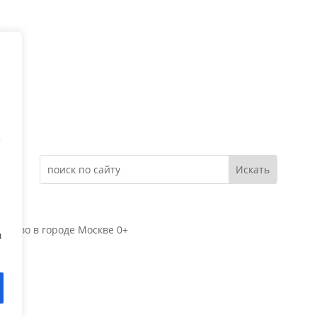
Электронное обращение
т
яново в городе Москве 0+
в