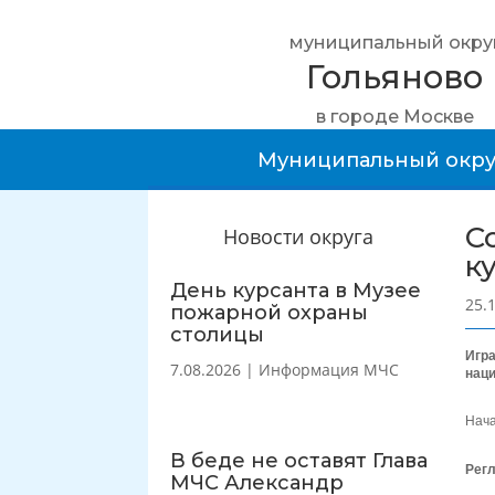
муниципальный окру
Гольяново
в городе Москве
Муниципальный окру
С
Новости округа
к
День курсанта в Музее
25.
пожарной охраны
столицы
Игра
7.08.2026
|
Информация МЧС
наци
Нача
В беде не оставят Глава
Рег
МЧС Александр