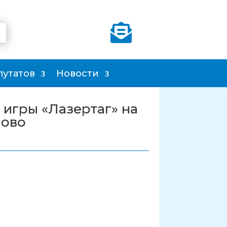

путатов
Новости
 игры «Лазертаг» на
ново