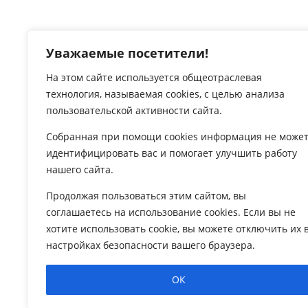
Версия сайта для слабовидящих
Уважаемые посетители!
На этом сайте используется общеотраслевая
технология, называемая
cookies
, с целью анализа
пользовательской активности сайта.
Собранная при помощи
cookies
информация не може
идентифицировать вас и помогает улучшить работу
нашего сайта.
Продолжая пользоваться этим сайтом, вы
соглашаетесь на использование
cookies
. Если вы не
Сетевое издание Муниципальный округ Голь
хотите использовать
cookie
, вы можете отключить их 
Об использовании информации сайта.
настройках безопасности вашего браузера.
© 2024 Все права защищены.
ОК