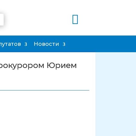

путатов
Новости
прокурором Юрием