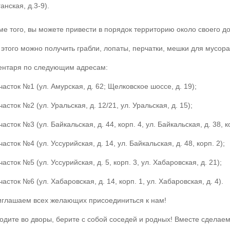
анская, д.3-9).
ме того, вы можете привести в порядок территорию около своего д
 этого можно получить грабли, лопаты, перчатки, мешки для мусора
ентаря по следующим адресам:
часток №1 (ул. Амурская, д. 62; Щелковское шоссе, д. 19);
асток №2 (ул. Уральская, д. 12/21, ул. Уральская, д. 15);
асток №3 (ул. Байкальская, д. 44, корп. 4, ул. Байкальская, д. 38, ко
асток №4 (ул. Уссурийская, д. 14, ул. Байкальская, д. 48, корп. 2);
асток №5 (ул. Уссурийская, д. 5, корп. 3, ул. Хабаровская, д. 21);
асток №6 (ул. Хабаровская, д. 14, корп. 1, ул. Хабаровская, д. 4).
глашаем всех желающих присоединиться к нам!
одите во дворы, берите с собой соседей и родных! Вместе сделае