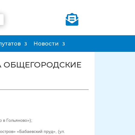

путатов
Новости
А ОБЩЕГОРОДСКИЕ
р в Гольяново»);
остров» «Бабаевский пруд», (ул.