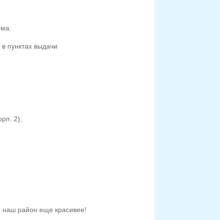
ома.
 в пунктах выдачи
рп. 2);
м наш район еще красивее!