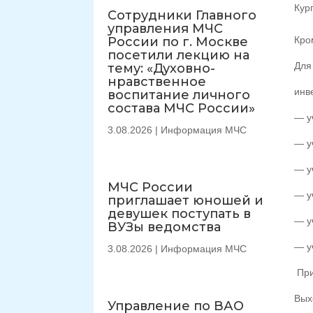
Кург
Сотрудники Главного
управления МЧС
России по г. Москве
Кро
посетили лекцию на
Для
тему: «Духовно-
нравственное
инв
воспитание личного
состава МЧС России»
— у
3.08.2026
|
Информация МЧС
— уч
— уч
МЧС России
— уч
приглашает юношей и
девушек поступать в
— уч
ВУЗы ведомства
— уч
3.08.2026
|
Информация МЧС
При
Вых
Управление по ВАО