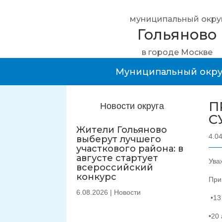
муниципальный окру
Гольяново
в городе Москве
Муниципальный окру
П
Новости округа
С
Жители Гольяново
4.0
выберут лучшего
участкового района: в
августе стартует
Ува
всероссийский
конкурс
При
6.08.2026
|
Новости
•13
•20