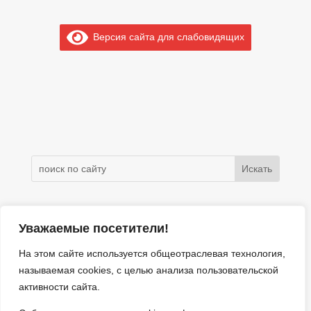
Версия сайта для слабовидящих
Электронное обращение
Уважаемые посетители!
На этом сайте используется общеотраслевая технология,
г. Москва, ул. Красноярская, дом 5/36
называемая
cookies
, с целью анализа пользовательской
8 (495) 122-23-60
активности сайта.
e-mail: vmo.golyanovo@mail.ru
Сетевое издание Муниципальный округ Гольяново в