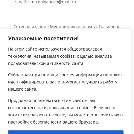
e-mail: vmo.golyanovo@mail.ru
Сетевое издание Муниципальный округ Гольяново
в городе Москве 0+
Уважаемые посетители!
Об использовании информации сайта.
© 2024 Все права защищены.
На этом сайте используется общеотраслевая
технология, называемая
cookies
, с целью анализа

пользовательской активности сайта.
Собранная при помощи
cookies
информация не может
идентифицировать вас и помогает улучшить работу
нашего сайта.

Продолжая пользоваться этим сайтом, вы
соглашаетесь на использование
cookies
. Если вы не
хотите использовать
cookie
, вы можете отключить их в
настройках безопасности вашего браузера.