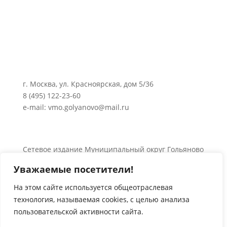
г. Москва, ул. Красноярская, дом 5/36
8 (495) 122-23-60
e-mail: vmo.golyanovo@mail.ru
Сетевое издание Муниципальный округ Гольяново
в городе Москве 0+
Уважаемые посетители!
Об использовании информации сайта.
© 2024 Все права защищены.
На этом сайте используется общеотраслевая
технология, называемая
cookies
, с целью анализа
пользовательской активности сайта.