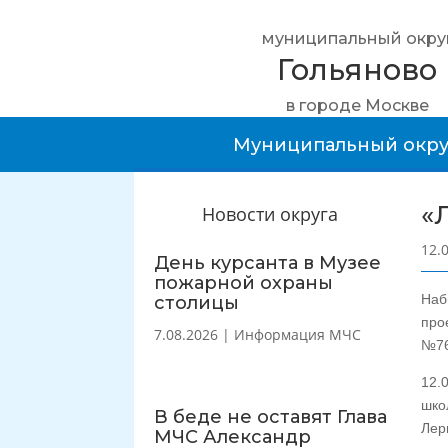
муниципальный окру
Гольяново
в городе Москве
Муниципальный окру
«
Новости округа
12.
День курсанта в Музее
пожарной охраны
Наб
столицы
про
7.08.2026
|
Информация МЧС
№76
12.
шко
В беде не оставят Глава
Лер
МЧС Александр