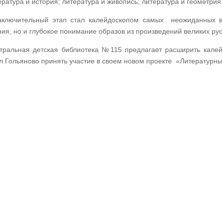
ература и история; литература и живопись; литература и геометрия
аключительный этап стал калейдоскопом самых неожиданных во
ния, но и глубокое понимание образов из произведений великих рус
тральная детская библиотека №115 предлагает расширить калей
л Гольяново принять участие в своем новом проекте «Литературн