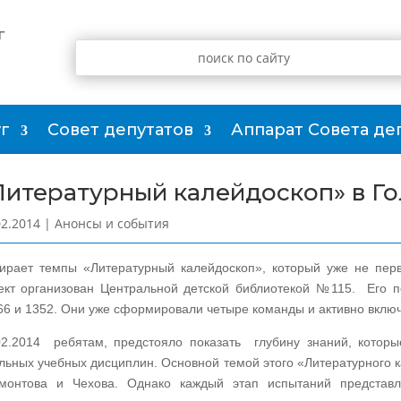
г
г
Совет депутатов
Аппарат Совета де
Литературный калейдоскоп» в Г
02.2014
|
Анонсы и события
ирает темпы «Литературный калейдоскоп», который уже не пер
ект организован Центральной детской библиотекой №115. Его 
6 и 1352. Они уже сформировали четыре команды и активно включи
02.2014 ребятам, предстояло показать глубину знаний, котор
льных учебных дисциплин. Основной темой этого «Литературного 
монтова и Чехова. Однако каждый этап испытаний представл