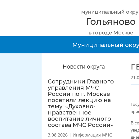
муниципальный окру
Гольяново
в городе Москве
Муниципальный окру
Г
Новости округа
21.
Сотрудники Главного
управления МЧС
России по г. Москве
посетили лекцию на
Гос
тему: «Духовно-
при
нравственное
воспитание личного
В с
состава МЧС России»
уве
3.08.2026
|
Информация МЧС
дне