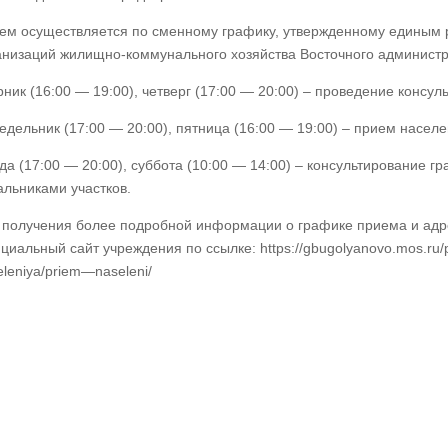
ем осуществляется по сменному графику, утвержденному единым р
анизаций жилищно-коммунального хозяйства Восточного администра
рник (16:00 — 19:00), четверг (17:00 — 20:00) – проведение консул
едельник (17:00 — 20:00), пятница (16:00 — 19:00) – прием насел
да (17:00 — 20:00), суббота (10:00 — 14:00) – консультирование 
альниками участков.
 получения более подробной информации о графике приема и адре
циальный сайт учреждения по ссылке:
https
://
gbugolyanovo
.
mos
.
ru
/
eleniya
/
priem
—
naseleni
/