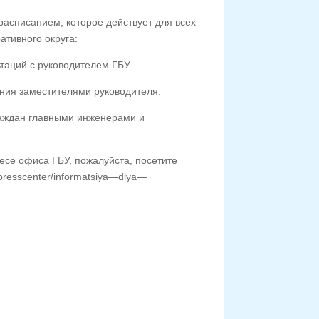
асписанием, которое действует для всех
тивного округа:
ьтаций с руководителем ГБУ.
ения заместителями руководителя.
граждан главными инженерами и
се офиса ГБУ, пожалуйста, посетите
presscenter
/
informatsiya
—
dlya
—