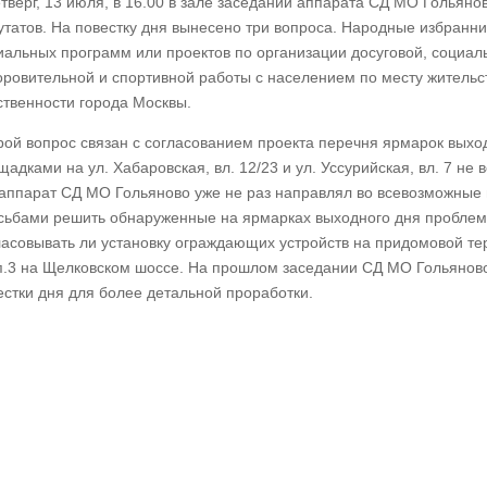
етверг, 13 июля, в 16.00 в зале заседаний аппарата СД МО Гольян
утатов. На повестку дня вынесено три вопроса. Народные избранн
иальных программ или проектов по организации досуговой, социал
оровительной и спортивной работы с населением по месту житель
ственности города Москвы.
рой вопрос связан с согласованием проекта перечня ярмарок выход
щадками на ул. Хабаровская, вл. 12/23 и ул. Уссурийская, вл. 7 не 
 аппарат СД МО Гольяново уже не раз направлял во всевозможные 
сьбами решить обнаруженные на ярмарках выходного дня проблем
ласовывать ли установку ограждающих устройств на придомовой т
п.3 на Щелковском шоссе. На прошлом заседании СД МО Гольяново
естки дня для более детальной проработки.