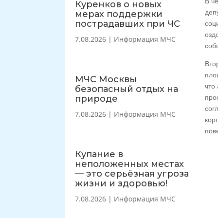
В ч
Куренков о новых
деп
мерах поддержки
пострадавших при ЧС
соц
озд
7.08.2026
|
Информация МЧС
соб
Вто
пло
МЧС Москвы
что
безопасный отдых на
природе
про
сог
7.08.2026
|
Информация МЧС
кор
пов
Купание в
неположенных местах
— это серьёзная угроза
жизни и здоровью!
7.08.2026
|
Информация МЧС