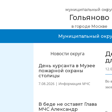
муниципальный окру
Гольяново
в городе Москве
Муниципальный окру
Д
Новости округа
д
День курсанта в Музее
12.
пожарной охраны
столицы
Во 
7.08.2026
|
Информация МЧС
зас
В беде не оставят Глава
МЧС Александр