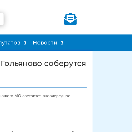

путатов
Новости
 Гольяново соберутся
 нашего МО состоится внеочередное