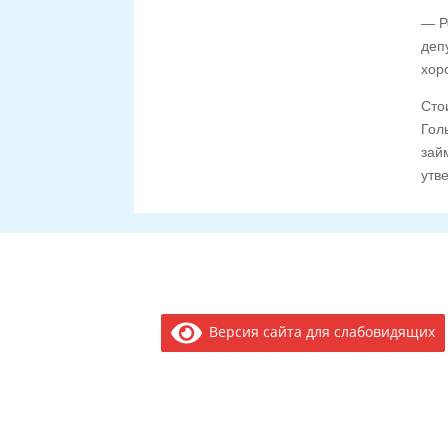
— Р
деп
хор
Сто
Гол
зай
утв
Версия сайта для слабовидящих