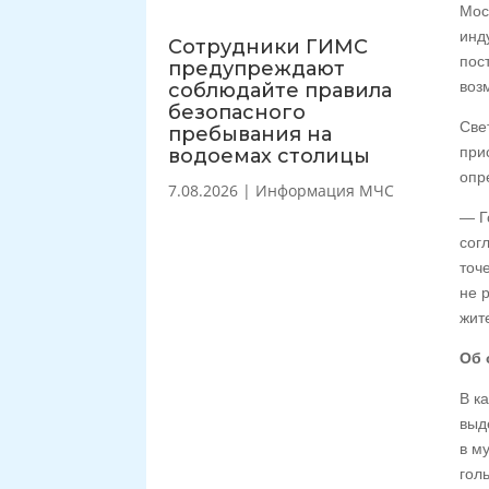
Мос
инд
Сотрудники ГИМС
пос
предупреждают
воз
соблюдайте правила
безопасного
Све
пребывания на
при
водоемах столицы
опр
7.08.2026
|
Информация МЧС
— Г
сог
точ
не 
жит
Об 
В к
выд
в м
гол