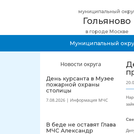
муниципальный окру
Гольяново
в городе Москве
Муниципальный окру
Д
Новости округа
п
День курсанта в Музее
20.
пожарной охраны
столицы
Нар
7.08.2026
|
Информация МЧС
зай
Све
В беде не оставят Глава
МЧС Александр
Деп