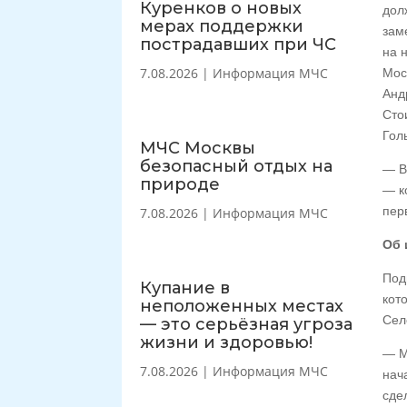
Куренков о новых
дол
мерах поддержки
зам
пострадавших при ЧС
на 
7.08.2026
|
Информация МЧС
Мос
Анд
Сто
Гол
МЧС Москвы
безопасный отдых на
— В
природе
— к
пер
7.08.2026
|
Информация МЧС
Об 
Под
Купание в
кот
неположенных местах
Сел
— это серьёзная угроза
жизни и здоровью!
— М
7.08.2026
|
Информация МЧС
нач
сде