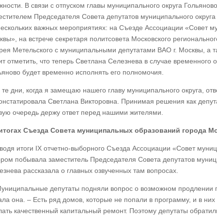
жности. В связи с отпуском главы муниципального округа Гольяно
естителем Председателя Совета депутатов муниципального округа
нескольких важных мероприятиях: на Съезде Ассоциации «Совет м
квы», на встрече секретаря политсовета Московского регионально
рея Метельского с муниципальными депутатами ВАО г. Москвы, а 
ит отметить, что теперь Светлана Селезнева в случае временного 
ьяново будет временно исполнять его полномочия.
 те дни, когда я замещаю нашего главу муниципального округа, отв
онстатировала Светлана Викторовна. Принимая решения как депутат
вую очередь держу ответ перед нашими жителями.
итогах Съезда Совета муниципальных образований города М
водя итоги IX отчетно-выборного Съезда Ассоциации «Совет муни
ором побывала заместитель Председателя Совета депутатов муниц
езнева рассказала о главных озвученных там вопросах.
униципальные депутаты подняли вопрос о возможном продлении п
ала она. – Есть ряд домов, которые не попали в программу, и в них
лать качественный капитальный ремонт. Поэтому депутаты обратили