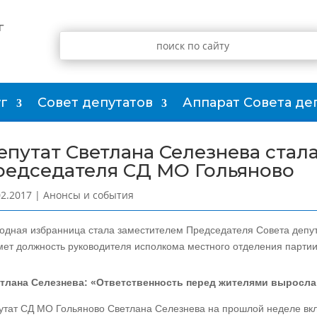
г
г
Совет депутатов
Аппарат Совета де
епутат Светлана Селезнева стал
редседателя СД МО Гольяново
02.2017
|
Анонсы и события
одная избранница стала заместителем Председателя Совета депут
мет должность руководителя исполкома местного отделения парти
тлана Селезнева: «Ответственность перед жителями выросла
утат СД МО Гольяново Светлана Селезнева на прошлой неделе вкл