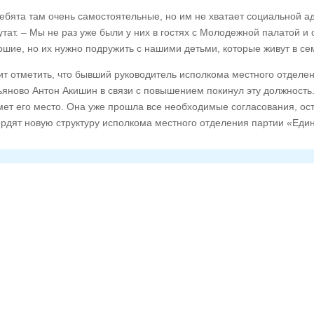
ебята там очень самостоятельные, но им не хватает социальной 
утат. – Мы не раз уже были у них в гостях с Молодежной палатой и
ошие, но их нужно подружить с нашими детьми, которые живут в се
ит отметить, что бывший руководитель исполкома местного отделе
ьяново Антон Акишин в связи с повышением покинул эту должность
мет его место. Она уже прошла все необходимые согласования, ос
ердят новую структуру исполкома местного отделения партии «Еди