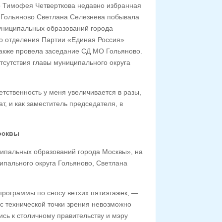
во Тимофея Четверткова недавно избранная
 Гольяново Светлана Селезнева побывала
униципальных образований города
го отделения Партии «Единая Россия»
также провела заседание СД МО Гольяново.
отсутствия главы муниципального округа
етственность у меня увеличивается в разы,
, и как заместитель председателя, в
осквы
ципальных образований города Москвы», на
ипального округа Гольяново, Светлана
рограммы по сносу ветхих пятиэтажек, —
 с технической точки зрения невозможно
сь к столичному правительству и мэру