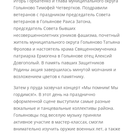
Игорь Горбатенко и глава муниципального округа
Гольяново Тимофей Четвертков. Поздравили
ветеранов с праздником председатель Совета
ветеранов в Гольянове Раиса Затона,
председатель Совета бывших
несовершеннолетних узников фашизма, почетный
житель муниципального округа Гольяново Татьяна
Фролова и настоятель храма Священномученика
патриарха Ермогена в Гольянове отец Алексий
Довгополый. В память павших Защитников
Родины акция завершилась минутой молчания и
возложением цветов к памятнику.
Затем у пруда зазвучал концерт «Мы помним! Мы
гордимся!». В этот день на празднично
оформленной сцене выступили самые разные
вокальные и танцевальные коллективы района.
Гольяновцы под веселую музыку приняли
активное участие в мастер-классах, смогли
внимательно изучить оружие военных лет, а также