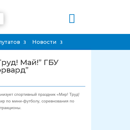

путатов
Новости
Труд! Май!” ГБУ
орвард”
низует спортивный праздник «Мир! Труд!
рнир по мини-футболу, соревнования по
ттракционы.